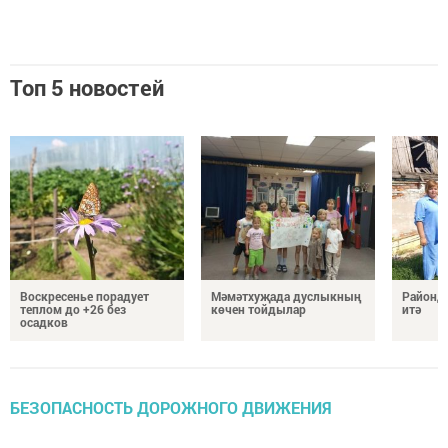
Топ 5 новостей
Воскресенье порадует
Мәмәтхуҗада дуслыкның
Районд
теплом до +26 без
көчен тойдылар
итә
осадков
БЕЗОПАСНОСТЬ ДОРОЖНОГО ДВИЖЕНИЯ