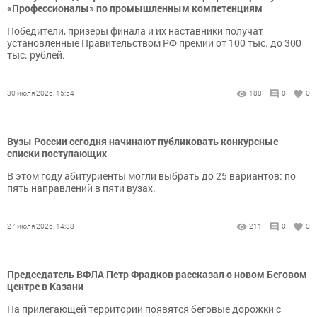
«Профессионалы» по промышленным компетенциям
Победители, призеры финала и их наставники получат
установленные Правительством РФ премии от 100 тыс. до 300
тыс. рублей.
30 июля 2026, 15:54
188
0
0
Вузы России сегодня начинают публиковать конкурсные
списки поступающих
В этом году абитуриенты могли выбрать до 25 вариантов: по
пять направлений в пяти вузах.
27 июля 2026, 14:38
211
0
0
Председатель ВФЛА Петр Фрадков рассказал о новом Беговом
центре в Казани
На прилегающей территории появятся беговые дорожки с