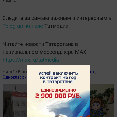
жизнь.
Следите за самым важным и интересным в
Telegram-канале
Татмедиа
Читайте новости Татарстана в
национальном мессенджере MАХ:
https://max.ru/tatmedia
Читай «Волжскую новь» в
Телеграм
,
Вконтакте
,
Одноклассники
,
Дзен