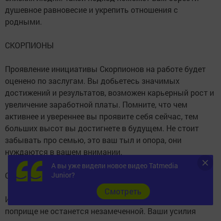
душевное равновесие и укрепить отношения с
родными.
СКОРПИОНЫ
Проявление инициативы Скорпионов на работе будет
оценено по заслугам. Вы добьетесь значимых
достижений и результатов, возможен карьерный рост и
увеличение заработной платы. Помните, что чем
активнее и увереннее вы проявите себя сейчас, тем
больших высот вы достигнете в будущем. Не стоит
забывать про семью, это ваш тыл и опора, они
нуждаются в вашем внимании.
А вы уже видели новое видео Tatmedia
СТРЕЛЬЦЫ
Junior?
Cмотреть
Инициатива Скорпионов на профессиональном
поприще не останется незамеченной. Ваши усилия