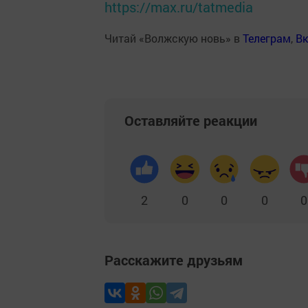
https://max.ru/tatmedia
Читай «Волжскую новь» в
Телеграм
,
Вк
Оставляйте реакции
2
0
0
0
0
Расскажите друзьям