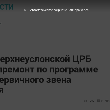
ОСТИ
5
Автоматическое закрытие баннера через
и
Верхнеуслонской ЦРБ
премонт по программе
ервичного звена
я
1903
0