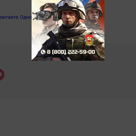
онтакте
,
Одноклассники
,
Дзен