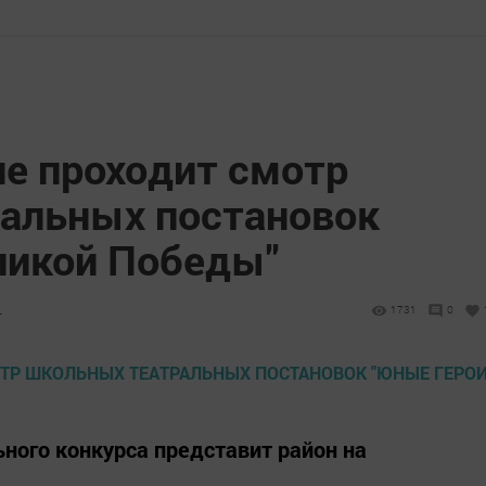
не проходит смотр
альных постановок
ликой Победы"
4
1731
0
ого конкурса представит район на