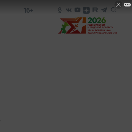
16+
2