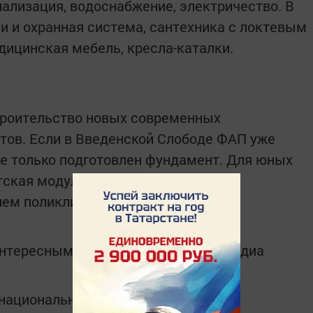
нализация, водоснабжение, электричество. В
и и охранная система, сантехника с локтевым
дицинская мебель, кресла-каталки.
троительство новых современных
тов. Если в Введенской Слободе ФАП уже
ще только подготовлен фундамент. Для юных
тская модульная амбулатория,
ием поликлиники.
интересным в
Telegram-канале
Татмедиа
в национальном мессенджере MАХ: