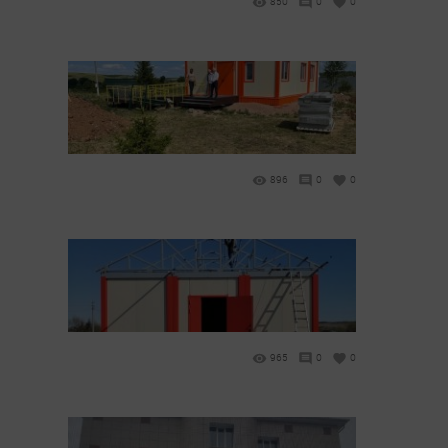
850
0
0
896
0
0
965
0
0