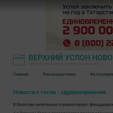
ВЕРХНИЙ УСЛОН НОВ
Газета "Волжская новь" - Верхнеуслонский район
Главная
Рекламодателям
Фотогалере
Новости с тегом - здравоохранение
В Вахитове капитально отремонтируют фельдшерс
А в Верхнем Услоне продолжается ремонт стацион