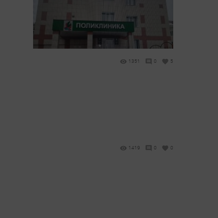
1351
0
5
1419
0
0