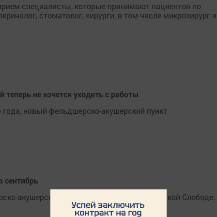
 прием специалисты, которые принимают пациентов по
окринолог, стоматолог, хирурги, в том числе микрохирург и
 теперь не хочется уходить с работы
о года, новый фельдшерско-акушерский пункт
а сентябрь
ско-акушерский пункт был открыт в Введенской Слободе.