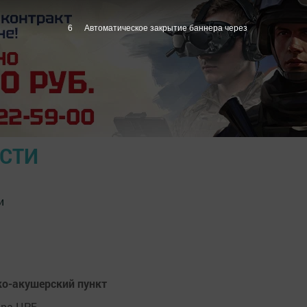
5
Автоматическое закрытие баннера через
ОСТИ
и
ко-акушерский пункт
ара ЦРБ.