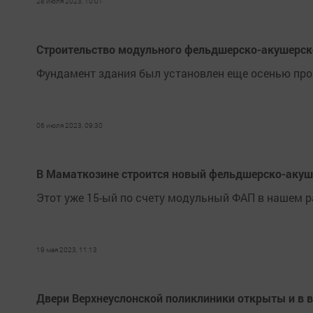
28 июля 2023, 10:01
Строительство модульного фельдшерско-акушерско
Фундамент здания был установлен еще осенью про
06 июля 2023, 09:30
В Маматкозине строится новый фельдшерско-акуш
Этот уже 15-ый по счету модульный ФАП в нашем р
19 мая 2023, 11:13
Двери Верхнеуслонской поликлиники открыты и в 