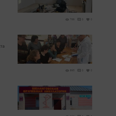
766
0
0
кта
895
0
0