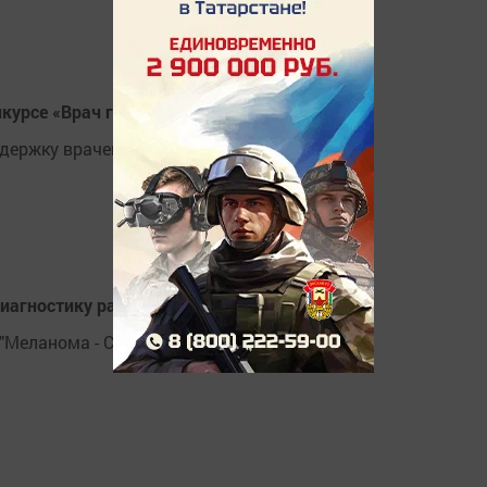
курсе «Врач года — Ак чэчэклэр 2022»
держку врачей и медсестер.
иагностику рака кожи бесплатно
"Меланома - Стоп"