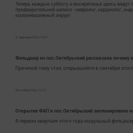
Теперь каждые субботу и воскресенье здесь ведут
предварительной записи - невролог, кардиолог, энд
малоинвазивный хирург
01 февраля 2023, 13:21
Фельдшер из пос.Октябрьский рассказала почему ей
Причиной тому стал, открывшийся в сентябре этог
29 ноября 2022, 12:12
Открытие ФАП в пос.Октябрьский запланировано н
В первом квартале этого года модульный фельдшер