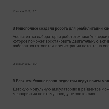
12 апреля 2022, 13:01
В Иннополисе создали робота для реабилитации ки
Ассистентка лаборатории робототехники Университ
которое поможет восстановить двигательную актив
лаборантка готовится к регистрации патента на сво
05 апреля 2022, 16:01
В Верхнем Услоне врачи-педиатры ведут прием мал
Детскую модульную амбулаторию в райцентре можн
мероприятия по этому поводу не состоялись.