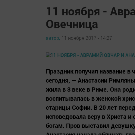
11 ноября - Авр
Овечница
автор,
11 ноября 2017 - 14:27
Праздник получил название в 
сегодня, — Анастасии Римляны
жила в 3 веке в Риме. Она род
воспитывалась в женской хри
старицы Софии. В 20 лет пере
исповедовала веру в Христа и
богам. Пров выставил девушку
Анастасия начала обличать гра