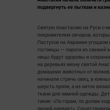
подвергнуть ее пыткам и казн
Святую Анастасию на Руси счи
покровителем овчаров, которые
Пастухов на Аврамия угощали
гостинцы — пироги из свежей м
овцы будут здоровы и сохранн
на деревьях икону святой Анас
домашних животных от волков.
начинали стричь овец, в южны
шерсть пряли, а из ниток вяза
ткани для зимней одежды. Дет
такие: «По горам, по долам ход
людей одевает». Существовали