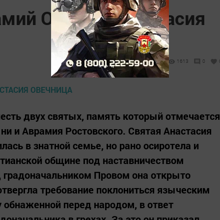
амий Овчар и Анастасия
1613
0
честь двух святых, память который отмечается
ни и Аврамия Ростовского. Святая Анастасия
илась в знатной семье, но рано осиротела и
стианской общине под наставничеством
д градоначальником Провом она открыто
 отвергла требование поклониться языческим
 обнаженной перед народом, в ответ
доначальника в грехах. За это он приказал