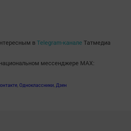
интересным в
Telegram-канале
Татмедиа
в национальном мессенджере MАХ:
онтакте
,
Одноклассники
,
Дзен