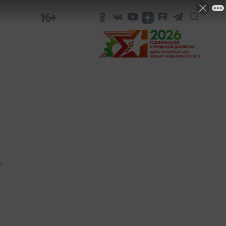
16+
0