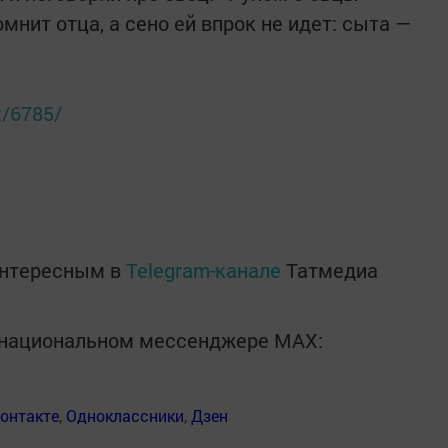
мнит отца, а сено ей впрок не идет: сыта —
t/6785/
интересным в
Telegram-канале
Татмедиа
в национальном мессенджере MАХ:
онтакте
,
Одноклассники
,
Дзен