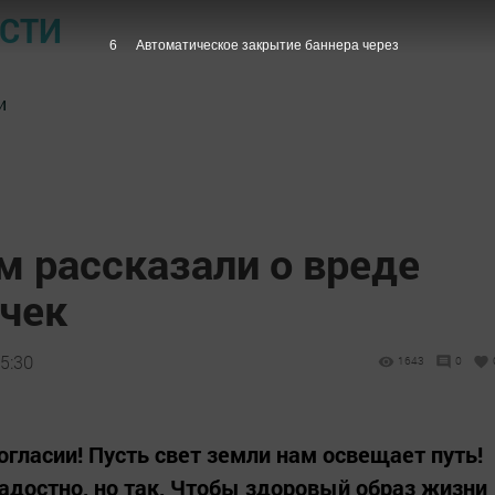
ОСТИ
5
Автоматическое закрытие баннера через
и
м рассказали о вреде
чек
5:30
1643
0
огласии! Пусть свет земли нам освещает путь!
радостно, но так, Чтобы здоровый образ жизни