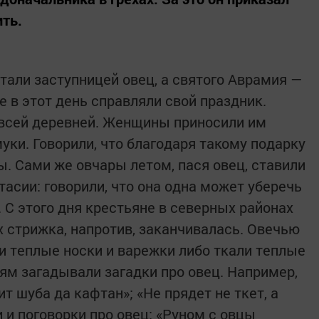
ить.
тали заступницей овец, а святого Аврамия —
 в этот день справляли свой праздник.
 всей деревней. Женщины приносили им
уки. Говорили, что благодаря такому подарку
ы. Сами же овчары летом, пася овец, ставили
тасии: говорили, что она одна может уберечь
 С этого дня крестьяне в северных районах
х стрижка, напротив, заканчивалась. Овечью
ли теплые носки и варежки либо ткали теплые
ям загадывали загадки про овец. Например,
ит шуба да кафтан»; «Не прядет не ткет, а
 и поговорки про овец: «Руном с овцы