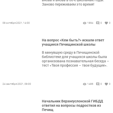
Заново переживаем это время!
09 октября 2021, 14:00
1894
0
0
На вопрос «Кем быть?» искали ответ
учащиеся Печищинской школы
В минувшую среду в Печищинской
библиотеке для учащихся школы была
организована познавательная беседа –
тест «Твоя профессия – твое будущее».
24 сентября 2021, 09:00
1486
0
0
Начальник Верхнеуслонской ГИБДД
ответил на вопросы подростков из
Печищ