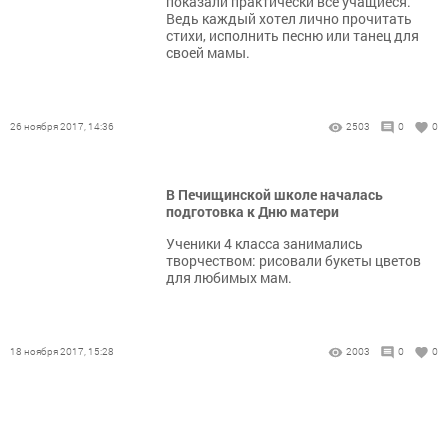
показали практически все учащиеся.
Ведь каждый хотел лично прочитать
стихи, исполнить песню или танец для
своей мамы.
26 ноября 2017, 14:36
2503
0
0
В Печищинской школе началась
подготовка к Дню матери
Ученики 4 класса занимались
творчеством: рисовали букеты цветов
для любимых мам.
18 ноября 2017, 15:28
2003
0
0