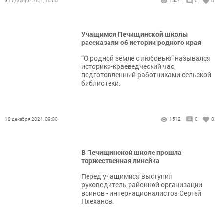
31 декабря 2021, 10:00
1509
0
0
Учащимся Печищинской школы
рассказали об истории родного края
“О родной земле с любовью” назывался
историко-краеведческий час,
подготовленный работниками сельской
библиотеки.
18 декабря 2021, 09:00
1512
0
0
В Печищинской школе прошла
торжественная линейка
Перед учащимися выступил
руководитель районной организации
воинов - интернационалистов Сергей
Плеханов.