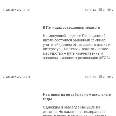
11 декабря 2021, 11:31
1752
0
2
В Печищах совещались педагоги
На минувшей неделе в Печищинской
школе состоялся районный семинар
учителей (родного) татарского языка и
литературы на тему: «Педагогическое
мастерство – путь к качественным
знаниям в условиях реализации ФГОС».
01 декабря 2021, 14:15
1716
0
0
Нет, никогда не забыть нам школьные
годы
Однажды и навсегда мы ушли из
детства. Но память нас возвращает
вновь и вновь в 60-е школьные годы.