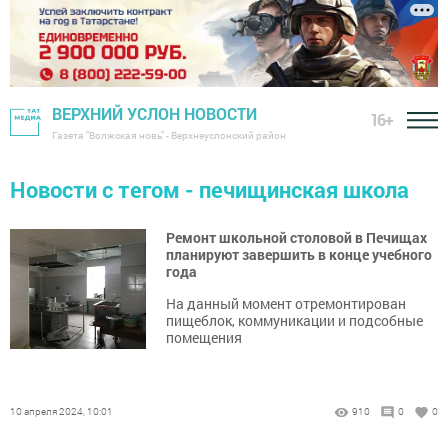
ВЕРХНИЙ УСЛОН НОВОСТИ
16+
Газета "Волжская новь" - Верхнеуслонский район
Новости с тегом - печищинская школа
Ремонт школьной столовой в Печищах
планируют завершить в конце учебного
года
На данный момент отремонтирован
пищеблок, коммуникации и подсобные
помещения
10 апреля 2024, 10:01
910
0
0