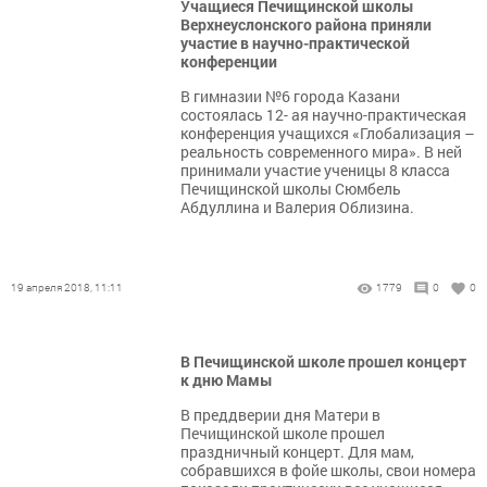
Учащиеся Печищинской школы
Верхнеуслонского района приняли
участие в научно-практической
конференции
В гимназии №6 города Казани
состоялась 12- ая научно-практическая
конференция учащихся «Глобализация –
реальность современного мира». В ней
принимали участие ученицы 8 класса
Печищинской школы Сюмбель
Абдуллина и Валерия Облизина.
19 апреля 2018, 11:11
1779
0
0
В Печищинской школе прошел концерт
к дню Мамы
В преддверии дня Матери в
Печищинской школе прошел
праздничный концерт. Для мам,
собравшихся в фойе школы, свои номера