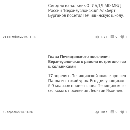
Сегодня начальник ОГИБДД МО МВД
России "Верхнеуслонский" Альберт
Бурганов посетил Печищинскую школу.
05 сентября 2019, 16:14
1734
0
1
Глава Печищинского поселения
Верхнеуслонского района встретился со
школьниками
17 апреля в Печищинской школе прошел
Парламентский урок. Его для учащихся
5-9 классов провел глава Печищинского
сельского поселения Леонтий Яковлев.
19 апреля 2018, 16:26
1855
0
1