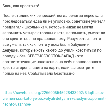
Блин, как просто-то!
После сталинских репрессий, когда религия перестала
преследоваться едва ли не уголовно, советские учителя
предлагали школьникам, которые никак не могли
запомнить четыре стороны света, вспомнить, умеют ли
они креститься по-православному. Разумеется, почти
все умели, так как почти у всех были бабушки и
дедушки, которые хоть как-то, до учили креститься по
поводу и без. СЕВЕР-ЮГ-ВОСТОК-ЗАПАД - это
соответствующие наложению на себя православного
креста стороны света на карте, если вы смотрите
прямо на неё. Срабатывало безотказно!
https://sovetchiki.org/2266005645928433992/5-lajfhakov-
vremen-sssr-kotorye-pozvolyali-detyam-i-vzroslym-zapomnit-
nechto-vazhnoe/