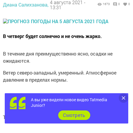
4 августа 2021 -
Диана Салихзанова,
1673
0
0
13:31
В четверг будет солнечно и не очень жарко.
В течение дня преимущественно ясно, осадки не
ожидаются.
Ветер северо-западный, умеренный. Атмосферное
давление в пределах нормы.
А вы уже видели новое видео Tatmedia
Junior?
Cмотреть
Температура воздуха утром +21, днем +25, ночью +14.