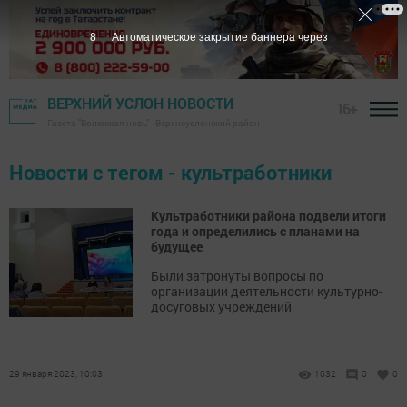
7
Автоматическое закрытие баннера через
ВЕРХНИЙ УСЛОН НОВОСТИ
16+
Газета "Волжская новь" - Верхнеуслонский район
Новости с тегом - культработники
Культработники района подвели итоги
года и определились с планами на
будущее
Были затронуты вопросы по
организации деятельности культурно-
досуговых учреждений
29 января 2023, 10:03
1032
0
0