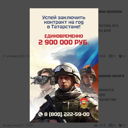
Печищинские культработники провели
экскурс в старину
Их мини музей всегда рад гостям, его
двери каждый день открыты для
посетителей
21 октября 2021, 10:27
1636
0
0
Работники культуры поздравили своего
ветерана с днем рождения
Лучшим подарком для гармониста
стала новая гармонь, которую
преподнесли ему коллеги в качестве
подарка
04 августа 2021, 15:00
1815
0
0