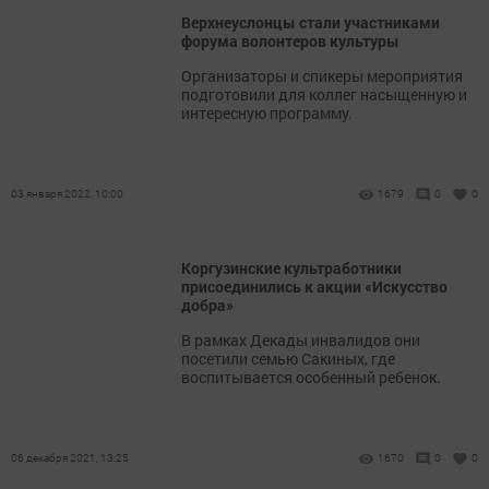
Верхнеуслонцы стали участниками
форума волонтеров культуры
Организаторы и спикеры мероприятия
подготовили для коллег насыщенную и
интересную программу.
03 января 2022, 10:00
1679
0
0
Коргузинские культработники
присоединились к акции «Искусство
добра»
В рамках Декады инвалидов они
посетили семью Сакиных, где
воспитывается особенный ребенок.
06 декабря 2021, 13:25
1670
0
0