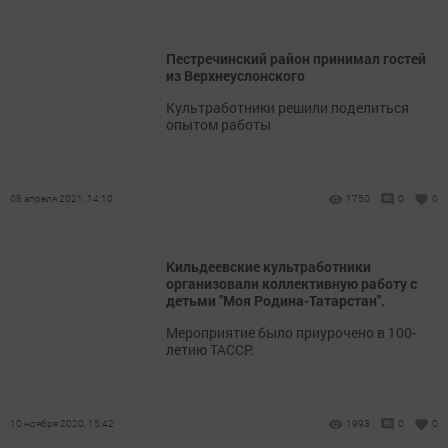
Пестречинский район принимал гостей
из Верхнеуслонского
Культработники решили поделиться
опытом работы
08 апреля 2021, 14:10
1750
0
0
Кильдеевские культработники
организовали коллективную работу с
детьми "Моя Родина-Татарстан".
Мероприятие было приурочено в 100-
летию ТАССР.
10 ноября 2020, 15:42
1993
0
0