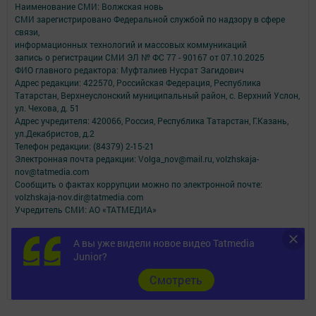
Наименование СМИ: Волжская новь
СМИ зарегистрировано Федеральной службой по надзору в сфере
связи,
информационных технологий и массовых коммуникаций
запись о регистрации СМИ ЭЛ № ФС 77 - 90167 от 07.10.2025
ФИО главного редактора: Муфталиев Нусрат Загидович
Адрес редакции: 422570, Российская Федерация, Республика
Татарстан, Верхнеуслонский муниципальный район, с. Верхний Услон,
ул. Чехова, д. 51
Адрес учредителя: 420066, Россия, Республика Татарстан, Г.Казань,
ул.Декабристов, д.2
Телефон редакции: (84379) 2-15-21
Электронная почта редакции: Volga_nov@mail.ru, volzhskaja-
nov@tatmedia.com
Сообщить о фактах коррупции можно по электронной почте:
volzhskaja-nov.dir@tatmedia.com
Учредитель СМИ: АО «ТАТМЕДИА»
Антикоррупционная политика
А вы уже видели новое видео Tatmedia
АО «ТАТМЕДИА» использует «cookie»
для персонализации сервисов и
Junior?
удобства пользователей сайтом.
Использование «cookie» можно отменить в настройках браузера.
Cмотреть
Политика конфиденциальности