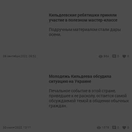
Кильдеевские ребятишки приняли
участие в полезном мастер-классе
Подручным материалом стали дары
осени.
08 сентября 2022, 09:52
864
0
0
Молодежь Кильдеева обсудила
ситуацию на Украине
Печальное событие в этой стране,
приведшее к ее расколу, остается самой
обсуждаемой темой в общении обычных
граждан.
30 июля 2022, 13:11
1578
0
0