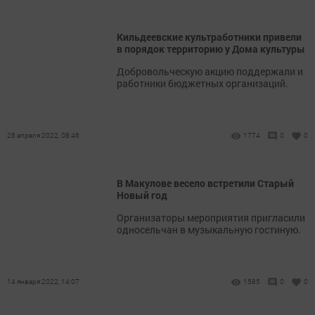
Кильдеевские культработники привели
в порядок территорию у Дома культуры
Добровольческую акцию поддержали и
работники бюджетных организаций.
26 апреля 2022, 08:46
1774
0
0
В Макулове весело встретили Старый
Новый год
Организаторы мероприятия пригласили
односельчан в музыкальную гостиную.
14 января 2022, 14:07
1585
0
0