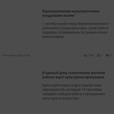
Верхнеуслонские культработники
поздравили коллег
1 октября работники Верхнеуслонского
районного Дома культуры, взяв баян и
подарки, отправились по домам своих
пенсионеров.
05 октября 2020, 12:40
1995
0
0
В единый день голосования жителей
района ждет культурная программа
Культработники подготовили план
мероприятий, который 13 сентября
ожидает избирателей в учреждениях
культуры и искусства.