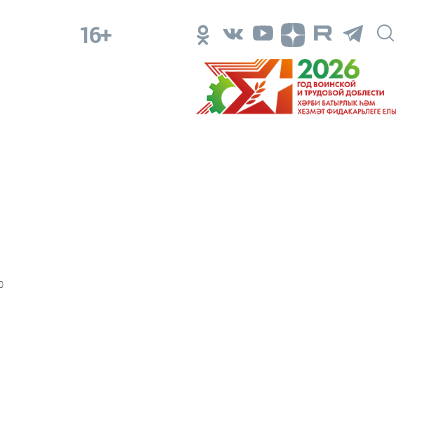
16+
0