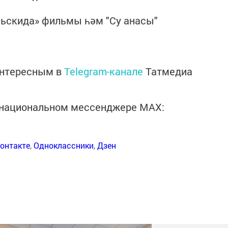
льскида» фильмы һәм "Су анасы"
интересным в
Telegram-канале
Татмедиа
в национальном мессенджере MАХ:
онтакте
,
Одноклассники
,
Дзен