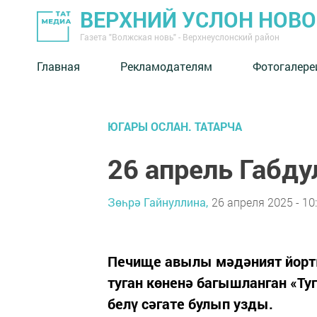
ВЕРХНИЙ УСЛОН НОВ
Газета "Волжская новь" - Верхнеуслонский район
Главная
Рекламодателям
Фотогалере
ЮГАРЫ ОСЛАН. ТАТАРЧА
26 апрель Габду
Зөһрә Гайнуллина,
26 апреля 2025 - 10
Печище авылы мәдәният йорты
туган көненә багышланган «Ту
белү сәгате булып узды.