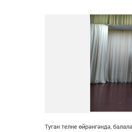
Туган телне өйрәнгәндә, балал