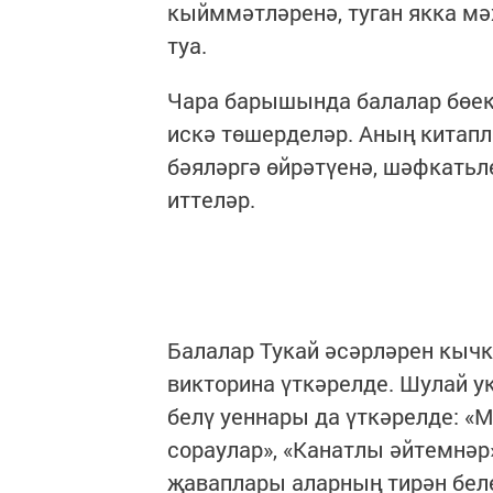
кыйммәтләренә, туган якка мә
туа.
Чара барышында балалар бөек
искә төшерделәр. Аның китапл
бәяләргә өйрәтүенә, шәфкатьл
иттеләр.
Балалар Тукай әсәрләрен кыч
викторина үткәрелде. Шулай у
белү уеннары да үткәрелде: «
сораулар», «Канатлы әйтемнәр»
җаваплары аларның тирән бел