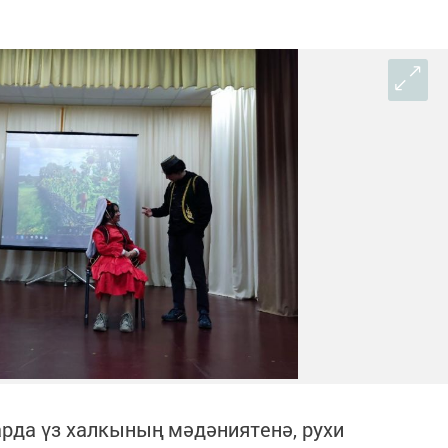
арда үз халкының мәдәниятенә, рухи