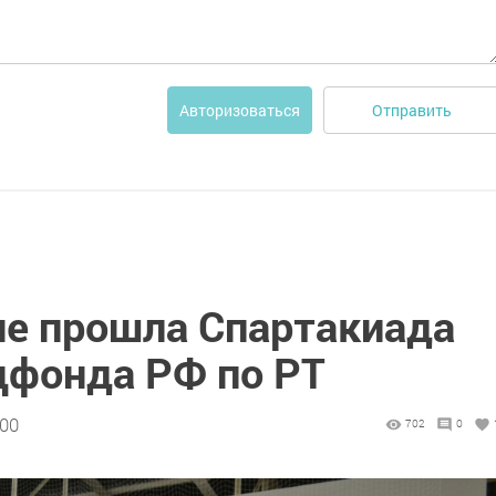
Отправить
Авторизоваться
не прошла Спартакиада
цфонда РФ по РТ
:00
702
0