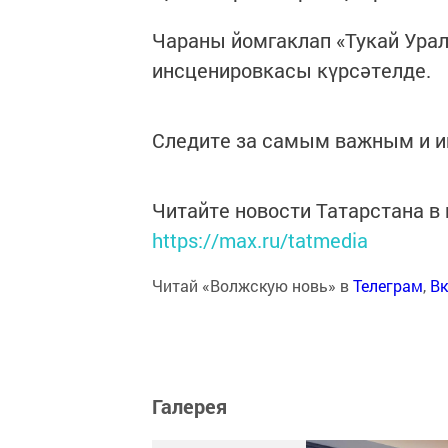
Чараны йомгаклап «Тукай Ура
инсценировкасы күрсәтелде.
Следите за самым важным и 
Читайте новости Татарстана 
https://max.ru/tatmedia
Читай «Волжскую новь» в
Телеграм
,
Вк
Галерея