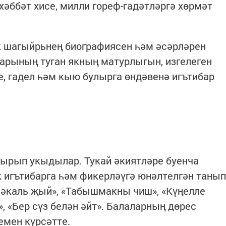
хәббәт хисе, милли гореф-гадәтләргә хөрмәт
 шагыйрьнең биографиясен һәм әсәрләрен
арының туган якның матурлыгын, изгелеген
е, гадел һәм кыю булырга өндәвенә игътибар
кырып укыдылар. Тукай әкиятләре буенча
к игътибарга һәм фикерләүгә юнәлтелгән танып
Мәкаль җый», «Табышмакны чиш», «Күңелле
, «Бер сүз белән әйт». Балаларның дөрес
емен күрсәтте.