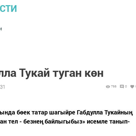
ОСТИ
и
лла Тукай туган көн
:31
766
0
нда бөек татар шагыйре Габдулла Тукайның
ган тел - безнең байлыгыбыз» исемле танып-