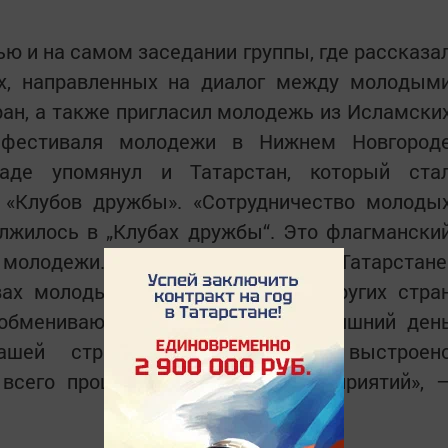
ью и на самом заседании группы, где рассказа
х, направленных на диалог между молодым
ран, а также пригласил молодежь из Исламски
 фестиваля молодежи в Нижнем Новгород
аде упомянул и Татарстан, который ста
«Клубов дружбы». «Сотрудничество молоды
лжилось в „Клубах дружбы“. Это флагмански
молодежи. Этот опыт зародился в Татарстане
ах молодые люди из России и других стра
 обмениваются идеями. На сегодняшний ден
шей стране, взаимодействие выстроен
всего прошло порядка 600 мероприятий», 