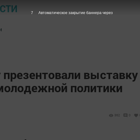
ОСТИ
6
Автоматическое закрытие баннера через
и
у презентовали выставку
молодежной политики
362
0