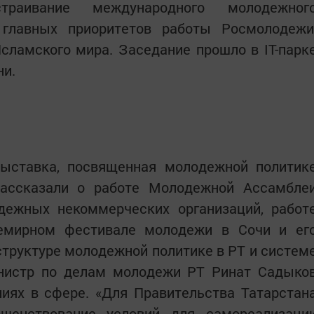
раивание международного молодежног
главных приоритетов работы Росмолодежи
сламского мира. Заседание прошло в IT-парк
ни.
ыставка, посвященная молодежной политик
рассказали о работе Молодежной Ассамбле
дежных некоммерческих организаций, работ
семирном фестивале молодежи в Сочи и ег
структуре молодежной политике в РТ и систем
инистр по делам молодежи РТ Ринат Садыко
иях в сфере. «Для Правительства Татарстан
ршенствование условий для самореализаци