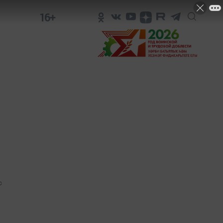
16+
0