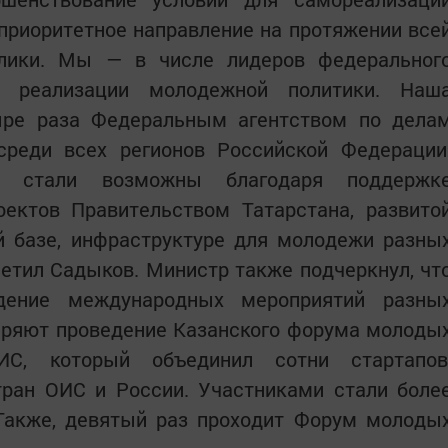
приоритетное направление на протяжении все
блики. Мы — в числе лидеров федеральног
и реализации молодежной политики. Наш
ыре раза Федеральным агентством по дела
реди всех регионов Российской Федерации
ы стали возможны благодаря поддержк
ектов Правительством Татарстана, развито
й базе, инфраструктуре для молодежи разны
метил Садыков. Министр также подчеркнул, чт
едение международных мероприятий разны
веряют проведение Казанского форума молоды
ИС, который объединил сотни стартапов
тран ОИС и России. Участниками стали боле
 Также, девятый раз проходит Форум молоды