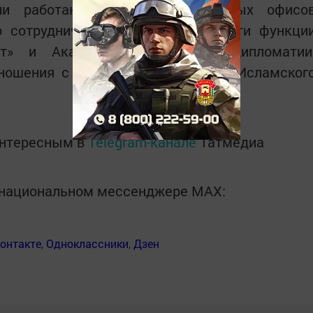
и работают несколько проектных офисо
 сотрудничества. В Татарстане эти функци
эт» и Академия молодежной дипломатии
тношения с молодыми людьми из Исламског
интересным в
Telegram-канале
Татмедиа
в национальном мессенджере MАХ:
онтакте
,
Одноклассники
,
Дзен