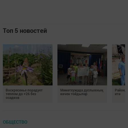
Топ 5 новостей
Воскресенье порадует
Мәмәтхуҗада дуслыкның
Районд
теплом до +26 без
көчен тойдылар
итә
осадков
ОБЩЕСТВО