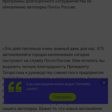
программы долгосрочного сотрудничества по
обновлению автопарка Почты России.
«Это действительно очень важный день для нас. 675
автомобилей в городах-милионниках сегодня
поступают на службу Почте России. Мне хотелось бы
выразить личную благодарность Президенту
Татарстана и руководству совместного предприятия
Ford Sollers за готовность к сотрудничеству. Ежедневно
А вы уже видели новое видео Tatmedia
более 14 тысяч автомобилей с нашей символикой
Junior?
проезжают более 2,8 млн километров по российским
дорогам, чтобы вовремя доставить почту. И сейчас мы
Cмотреть
начинаем масштабную программу по обновлению
нашего автопарка. Важно то, что новые автомобили