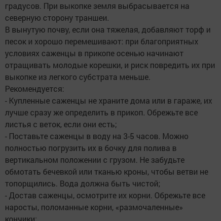
градусов. При выкопке земля выбрасывается на
северную сторону траншеи.
В вынутую почву, если она тяжелая, добавляют торф и
песок и хорошо перемешивают: при благоприятных
условиях саженцы в прикопе осенью начинают
отращивать молодые корешки, и риск повредить их при
выкопке из легкого субстрата меньше.
Рекомендуется:
- Купленные саженцы не храните дома или в гараже, их
лучше сразу же определить в прикоп. Обрежьте все
листья с веток, если они есть;
- Поставьте саженцы в воду на 3-5 часов. Можно
полностью погрузить их в бочку для полива в
вертикальном положении с грузом. Не забудьте
обмотать бечевкой или тканью кроны, чтобы ветви не
топорщились. Вода должна быть чистой;
- Достав саженцы, осмотрите их корни. Обрежьте все
наросты, поломанные корни, «размочаленные»
кончики;