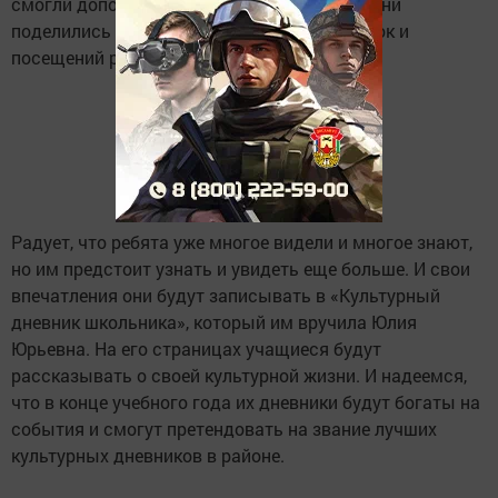
смогли дополнить рассказ библиотекаря. Они
поделились впечатлениями от своих поездок и
посещений разных мест.
Радует, что ребята уже многое видели и многое знают,
но им предстоит узнать и увидеть еще больше. И свои
впечатления они будут записывать в «Культурный
дневник школьника», который им вручила Юлия
Юрьевна. На его страницах учащиеся будут
рассказывать о своей культурной жизни. И надеемся,
что в конце учебного года их дневники будут богаты на
события и смогут претендовать на звание лучших
культурных дневников в районе.