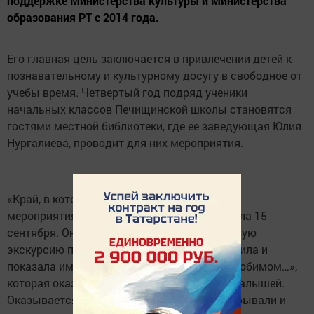
поддержке Министерства культуры и Министерства
образования РТ с 2014 года.
Его главная цель заключается в привлечении детей к
познавательному и культурному досугу в свободное от
учебы время. Четвертый год подряд ученики
начальных классов Печищинской школы становятся
гостями местной библиотеки, где ее заведующая Юлия
Нургалиева, проводит для них мероприятия.
«Край, в котором ты живешь» - такова тема
мероприятия, которое Юлия Юрьевна провела 15
сентября. Она провела для ребят виртуальную
экскурсию по Татарстану, а также подготовила и
показала им презентацию «О селе нашем любимом…»,
которая оказалась очень интересной для малышей.
Оказывается, во многих местах они уже побывали и