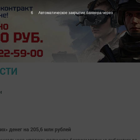
5
Автоматическое закрытие баннера через
ОСТИ
и
их» денег на 205,6 млн рублей
оциальную ипотеку, получили безвозмездные субсидии за