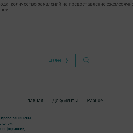
ода, количество заявлений на предоставление ежемесячн
рое.
Далее ❯
Главная
Документы
Разное
е права защищены.
аконом.
ме информации,