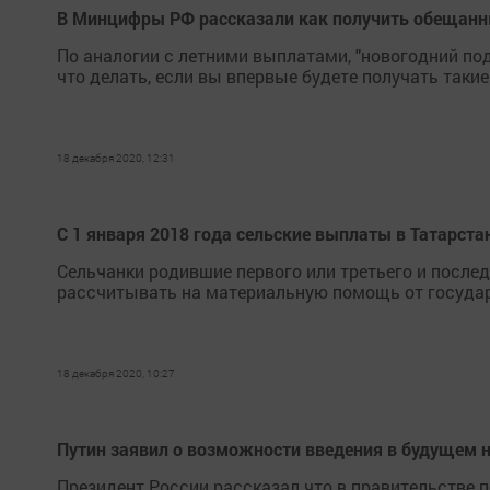
В Минцифры РФ рассказали как получить обещанн
По аналогии с летними выплатами, "новогодний по
что делать, если вы впервые будете получать таки
18 декабря 2020, 12:31
С 1 января 2018 года сельские выплаты в Татарста
Сельчанки родившие первого или третьего и после
рассчитывать на материальную помощь от государ
18 декабря 2020, 10:27
Путин заявил о возможности введения в будущем 
Президент России рассказал что в правительстве по