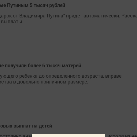
ые Путиным 5 тысяч рублей
дарок от Владимира Путина" придет автоматически. Расс
е выплаты.
не получили более 6 тысяч матерей
дующего ребенка до определенного возраста, вправе
ства в довольно приличном размере.
новых выплат на детей
стоянно анализируется ситуация в стране и, исходя из не