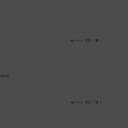
1844
0
1
нных
1614
0
2