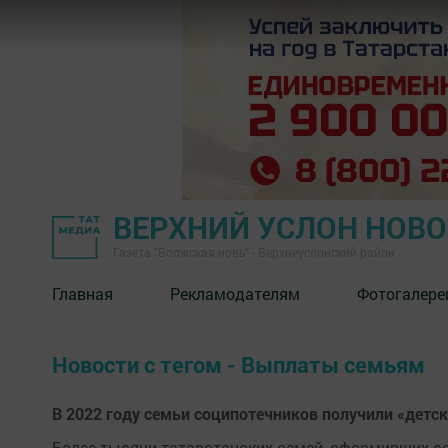
ВЕРХНИЙ УСЛОН НОВ
Газета "Волжская новь" - Верхнеуслонский район
Главная
Рекламодателям
Фотогалере
Новости с тегом - Выплаты семьям
В 2022 году семьи соципотечников получили «детск
Более тысячи татарстанских семей, оформивших с