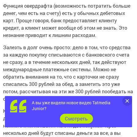
Функция овердрафта (возможность потратить больше
денег, чем есть на счету) есть у обычных дебетовых
карт. Проще говоря, банк предоставляет клиенту
кредит, а клиент может вообще об этом не знать. Это
незнание приводит к лишним расходам.
Залезть в долг очень просто: дело в том, что средства
за каждую покупку списываются с банковского счета
не сразу, а в течение нескольких дней, так действуют
международные платежные системы. Можно не
обратить внимания на то, что с карточки не сразу
списались 300 рублей за обед, а заметить это уже
потом, рассчитывая на эти же 300 рублей пообедать на
следующий день.
А вы уже видели новое видео Tatmedia
Junior?
Критический момент — или попадание в число
должников — наступит, если у вас на счету средств
Cмотреть
немного и их не хватит на эти две покупки: через
несколько дней будут списаны деньги за все, а вы