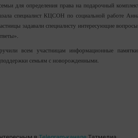
семьи для определения права на подарочный комплек
казала специалист КЦСОН по социальной работе Анн
частницы задавали специалисту
интересующие вопросы
тветы».
ручили всем участницам информационные памятки
цподдержки семьям с новорожденными.
интересным в
Telegram-канале
Татмедиа