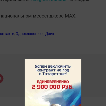
в национальном мессенджере MАХ:
онтакте
,
Одноклассники
,
Дзен