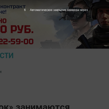
5
Автоматическое закрытие баннера через
ОСТИ
и
нок» занимаются