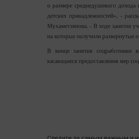
о размере среднедушевого дохода 
детских принадлежностей», - расс
Мухаметзянова.
-
В ходе занятия у
на которые получили развернутые о
В конце занятия соцработники в
касающиеся предоставления мер со
Следите за самым важным и 