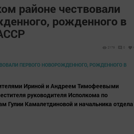
ком районе чествовали
жденного, рожденного в
ТАССР
2179
0
дителями Ириной и Андреем Тимофеевыми
местителя руководителя Исполкома по
ам Гулии Камалетдиновой и начальника отдела