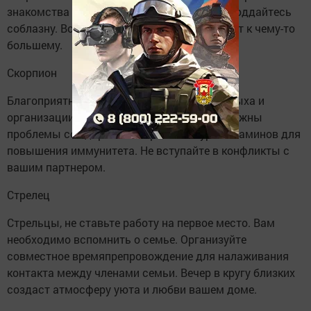
знакомства и романтические отношения. Поддайтесь
соблазну. Возможно, ваши встречи приведут к чему-то
большему.
Скорпион
Благоприятный день у Скорпионов для отдыха и
организации туристической поездки. Возможны
проблемы со здоровьем. Пропейте курс витаминов для
повышения иммунитета. Не вступайте в конфликты с
вашим партнером.
Стрелец
Стрельцы, не ставьте работу на первое место. Вам
необходимо вспомнить о семье. Организуйте
совместное времяпрепровождение для налаживания
контакта между членами семьи. Вечер в кругу близких
создаст атмосферу уюта и любви вашем доме.