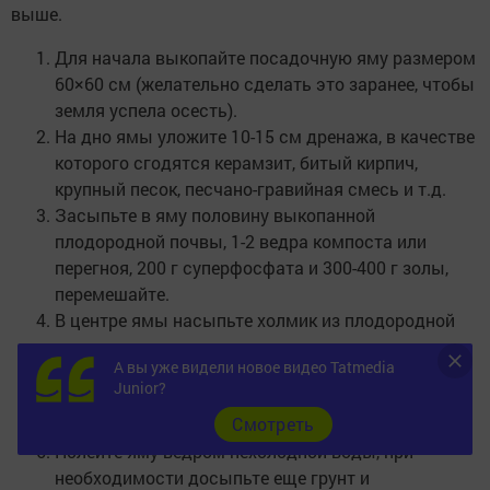
выше.
Для начала выкопайте посадочную яму размером
60×60 см (желательно сделать это заранее, чтобы
земля успела осесть).
На дно ямы уложите 10-15 см дренажа, в качестве
которого сгодятся керамзит, битый кирпич,
крупный песок, песчано-гравийная смесь и т.д.
Засыпьте в яму половину выкопанной
плодородной почвы, 1-2 ведра компоста или
перегноя, 200 г суперфосфата и 300-400 г золы,
перемешайте.
В центре ямы насыпьте холмик из плодородной
земли и разместите деленку, распределив корни.
А вы уже видели новое видео Tatmedia
Засыпьте саженец пиона так, чтобы до
Junior?
поверхности оставалось не менее 7 см, аккуратно
Cмотреть
уплотните грунт руками.
Полейте яму ведром нехолодной воды, при
необходимости досыпьте еще грунт и