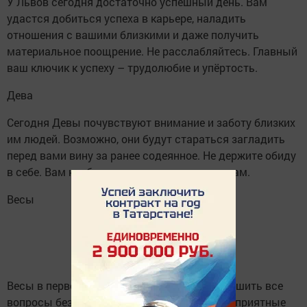
У Львов сегодня достаточно успешный день. Вам
удастся добиться успеха в карьере, наладить
отношения с вашими близкими и даже получить
материальное поощрение. Не расслабляйтесь. Главный
ваш ключик к успеху – трудолюбие и упёртость.
Дева
Сегодня Девы почувствуют внимание и заботу близких
им людей. Возможно, они будут стараться загладить
перед вами вину за ранее содеянное. Не держите обиду
в себе. Вам необходимо поговорить по душам.
Весы
Весы в первой половине дня вы сможете решить все
вопросы без каких-либо усилий. Возможны приятные