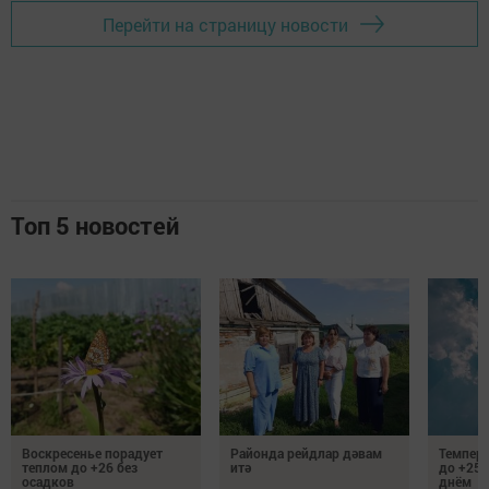
Перейти на страницу новости
Топ 5 новостей
Воскресенье порадует
Районда рейдлар дәвам
Темпер
теплом до +26 без
итә
до +25 
осадков
днём