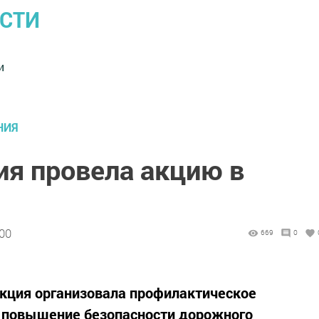
ОСТИ
и
НИЯ
ия провела акцию в
:00
669
0
екция организовала профилактическое
а повышение безопасности дорожного