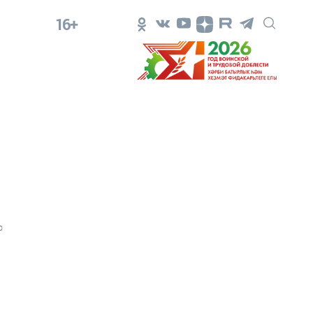
16+
0