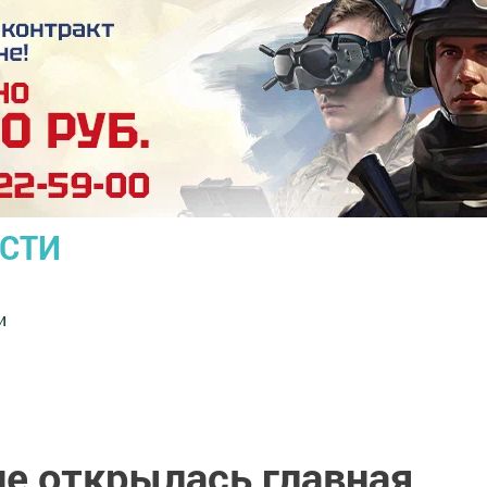
ОСТИ
и
не открылась главная