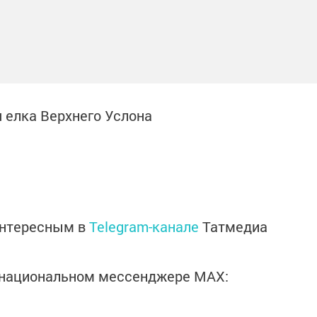
 елка Верхнего Услона
интересным в
Telegram-канале
Татмедиа
в национальном мессенджере MАХ: