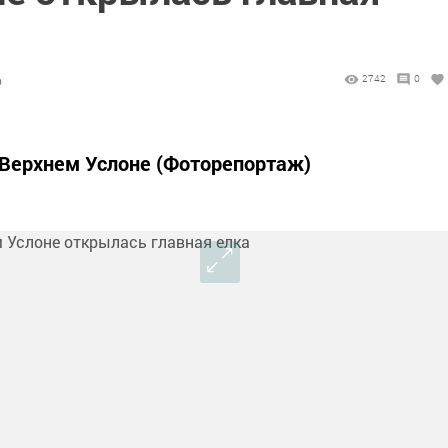
6
2742
0
 Верхнем Услоне (Фоторепортаж)