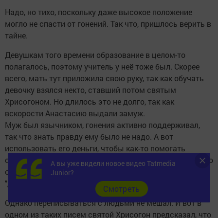
Надо, но тихо, поскольку даже высокое положение
могло не спасти от гонений. Так что, пришлось верить в
тайне.
Девушкам того времени образование в целом-то
полагалось, поэтому учитель у неё тоже был. Скорее
всего, мать тут приложила свою руку, так как обучать
девочку взялся некто, ставший потом святым
Хрисогоном. Но длилось это не долго, так как
вскорости Анастасию выдали замуж.
Муж был язычником, гонения активно поддерживал,
так что знать правду ему было не надо. А вот
использовать его деньги, чтобы как-то помогать
страждущим - очень даже надо. Но он довольно быстро
А вы уже видели новое видео Tatmedia
об этом прознал, поэтому посадил Анастасию под
Junior?
"домашний арест".
Cмотреть
Однако переписываться с людьми не мешал. И вот в
одном из таких писем святой Хрисогон предсказал, что