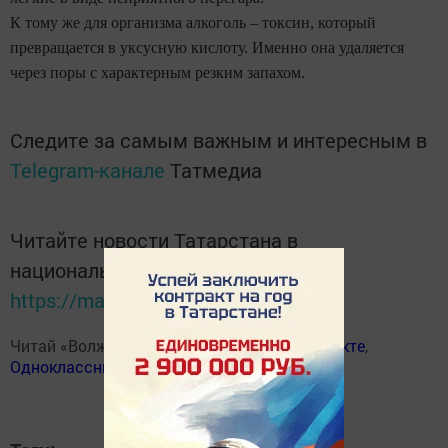
К тому же для организма алкоголь – токсин, который
превращается в уксусную кислоту. Именно она удаляется
через поры с характерным резким запахом.
Следите за самым важным и интересным в
Telegram-канале
Татмедиа
Читайте новости Татарстана в
национальном мессенджере MАХ:
https://max.ru/tatmedia
Читай «Волжскую новь» в
Телеграм
,
Вконтакте
,
Одноклассники
,
Дзен