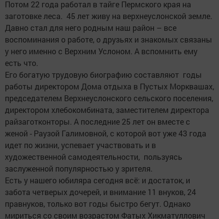
Потом 22 года работал в тайге Пермского края на
заготовке леса. 45 лет живу на верхнеуслонской земле.
Давно стал для него родным наш район – все
воспоминания о работе, о друзьях и знакомых связаны
у него именно с Верхним Услоном. А вспомнить ему
есть что.
Его богатую трудовую биографию составляют годы
работы директором Дома отдыха в Пустых Морквашах,
председателем Верхнеуслонского сельского поселения,
директором хлебокомбината, заместителем директора
райзаготконторы. А последние 25 лет он вместе с
женой - Раузой Галимовной, с которой вот уже 43 года
идет по жизни, успевает участвовать и в
художественной самодеятельности, пользуясь
заслуженной популярностью у зрителя.
Есть у нашего юбиляра сегодня всё: и достаток, и
забота четверых дочерей, и внимание 11 внуков, 24
правнуков, только вот годы быстро бегут. Однако
мириться со своим возрастом Фатых Хикматуллович