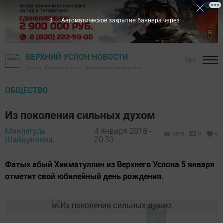
2
Автоматическое закрытие баннера через
ВЕРХНИЙ УСЛОН НОВОСТИ
16+
Газета "Волжская новь" - Верхнеуслонский район
ОБЩЕСТВО
Из поколения сильных духом
Минлегуль
4 января 2018 -
1810
0
0
Шайдуллина,
20:33
Фатых абый Хикматуллин из Верхнего Услона 5 января
отметит свой юбилейный день рождения.