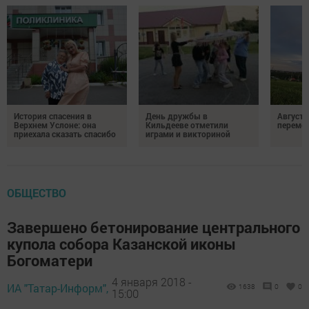
История спасения в
День дружбы в
Август 
Верхнем Услоне: она
Кильдееве отметили
переме
приехала сказать спасибо
играми и викториной
ОБЩЕСТВО
Завершено бетонирование центрального
купола собора Казанской иконы
Богоматери
4 января 2018 -
ИА "Татар-Информ",
1638
0
0
15:00