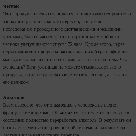
Чеснок
Этот продукт нередко становится виновниками неприятного
запаха изо рта и от кожи. Интересно, что в ходе
исследования, проведенного шотландскими и чешскими
учеными, было выяснено, что, из организма метаболиты
чеснока улетучиваются спустя 72 часа. Кроме этого, через
поры выводятся продукты распада чеснока (сера и эфирное
масло), которые негативно сказываются на запахе тела. Что
же делать? Если уж никак не можете отказаться от этого
продукта, тогда не разжевывайте зубчик чеснока, а глотайте
его целиком.
Алкоголь
Всем известно, что от опьяневшего человека не пахнет
французскими духами. Объясняется это тем, что печень не в
состоянии полностью переработать алкоголь. В результате он
начинает «гулять» по кровеносной системе и выходит через
легкие в виде неприятного перегара.