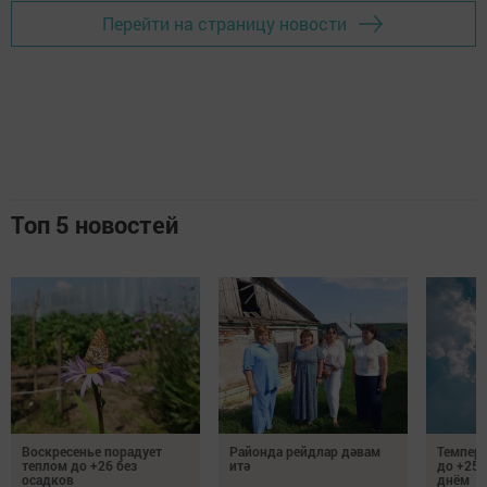
Перейти на страницу новости
Топ 5 новостей
Воскресенье порадует
Районда рейдлар дәвам
Темпер
теплом до +26 без
итә
до +25 
осадков
днём