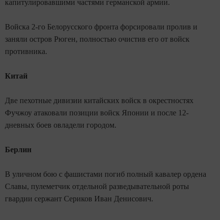
капитулировавшими частями германской армии.
Войска 2-го Белорусского фронта форсировали пролив и
заняли остров Рюген, полностью очистив его от войск
противника.
Китай
Две пехотные дивизии китайских войск в окрестностях
Фучжоу атаковали позиции войск Японии и после 12-
дневных боeв овладели городом.
Берлин
В уличном бою с фашистами погиб полный кавалер ордена
Славы, пулемeтчик отдельной разведывательной роты
гвардии сержант Сериков Иван Денисович.