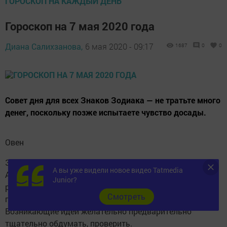
ГОРОСКОП НА КАЖДЫЙ ДЕНЬ
Гороскоп на 7 мая 2020 года
Диана Салихзанова,
6 мая 2020 - 09:17
1687
0
0
Совет дня для всех Знаков Зодиака — не тратьте много
денег, поскольку позже испытаете чувство досады.
Овен
Звезды покровительствуют творческим Овнам.
А вы уже видели новое видео Tatmedia
Активность в бизнес-сфере приведёт к хорошим
Junior?
результатам. Не будьте слишком доверчивы, не
Cмотреть
позволяйте эмоциям доминировать над вами.
Возникающие идеи желательно предварительно
тщательно обдумать, проверить.