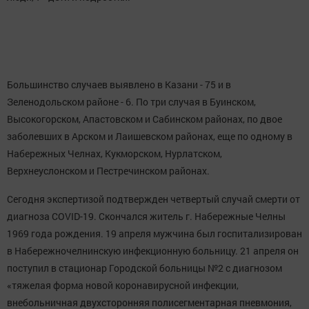
Большинство случаев выявлено в Казани - 75 и в
Зеленодольском районе - 6. По три случая в Буинском,
Высокогорском, Апастовском и Сабинском районах, по двое
заболевших в Арском и Лаишевском районах, еще по одному в
Набережных Челнах, Кукморском, Нурлатском,
Верхнеуслонском и Пестречинском районах.
Сегодня экспертизой подтвержден четвертый случай смерти от
диагноза COVID-19. Скончался житель г. Набережные Челны
1969 года рождения. 19 апреля мужчина был госпитализирован
в Набережночелнинскую инфекционную больницу. 21 апреля он
поступил в стационар Городской больницы №2 с диагнозом
«тяжелая форма новой коронавирусной инфекции,
внебольничная двухсторонняя полисегментарная пневмония,