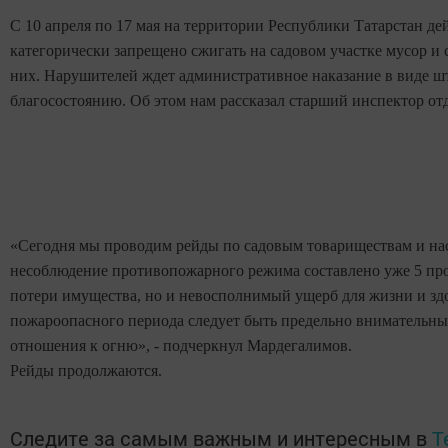
С 10 апреля по 17 мая на территории Республики Татарстан д
категорически запрещено сжигать на садовом участке мусор и с
них. Нарушителей ждет административное наказание в виде ш
благосостоянию. Об этом нам рассказал старший инспектор о
«Сегодня мы проводим рейды по садовым товариществам и на
несоблюдение противопожарного режима составлено уже 5 прот
потери имущества, но и невосполнимый ущерб для жизни и зд
пожароопасного периода следует быть предельно внимательным
отношения к огню», - подчеркнул Мардегалимов.
Рейды продолжаются.
Следите за самым важным и интересным в
T