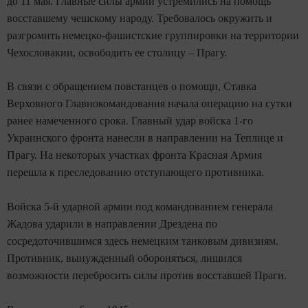
до 11 мая. Главные силы армий устремились на помощь
восставшему чешскому народу. Требовалось окружить и
разгромить немецко-фашистские группировки на территории
Чехословакии, освободить еe столицу – Прагу.
В связи с обращением повстанцев о помощи, Ставка
Верховного Главнокомандования начала операцию на сутки
ранее намеченного срока. Главный удар войска 1-го
Украинского фронта нанесли в направлении на Теплице и
Прагу. На некоторых участках фронта Красная Армия
перешла к преследованию отступающего противника.
Войска 5-й ударной армии под командованием генерала
Жадова ударили в направлении Дрездена по
сосредоточившимся здесь немецким танковым дивизиям.
Противник, вынужденный обороняться, лишился
возможности перебросить силы против восставшей Праги.