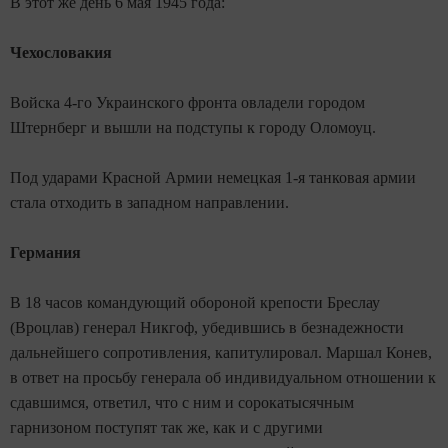
В этот же день 6 мая 1945 года:
Чехословакия
Войска 4-го Украинского фронта овладели городом
Штернберг и вышли на подступы к городу Оломоуц.
Под ударами Красной Армии немецкая 1-я танковая армии
стала отходить в западном направлении.
Германия
В 18 часов командующий обороной крепости Бреслау
(Вроцлав) генерал Никгоф, убедившись в безнадeжности
дальнейшего сопротивления, капитулировал. Маршал Конев,
в ответ на просьбу генерала об индивидуальном отношении к
сдавшимся, ответил, что с ним и сорокатысячным
гарнизоном поступят так же, как и с другими