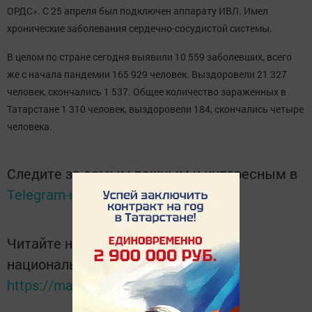
ОРДС». С 25 апреля был подключен аппарату ИВЛ. Имел
хронические заболевания сердечно-сосудистой системы.
В целом по стране сегодня выявили 10 559 заболевших, всего
же с начала пандемии 165 929 человек. Выздоровели 21 327
человек, скончались 1 537. Общее количество зараженных в
Татарстане 1 310 человек, выздоровели 184, скончались четыре
человека.
Следите за самым важным и интересным в
Telegram-канале
Татмедиа
Читайте новости Татарстана в
национальном мессенджере MАХ:
https://max.ru/tatmedia