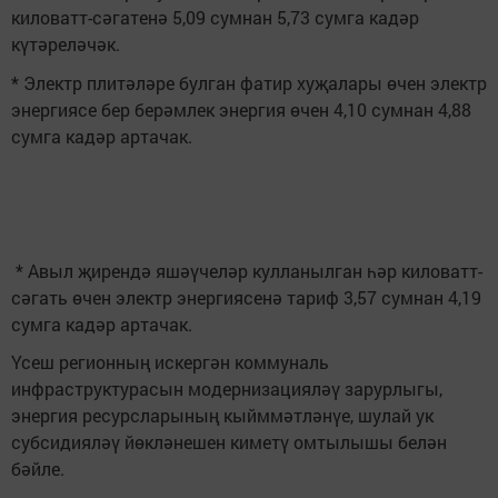
киловатт-сәгатенә 5,09 сумнан 5,73 сумга кадәр
күтәреләчәк.
* Электр плитәләре булган фатир хуҗалары өчен электр
энергиясе бер берәмлек энергия өчен 4,10 сумнан 4,88
сумга кадәр артачак.
* Авыл җирендә яшәүчеләр кулланылган һәр киловатт-
сәгать өчен электр энергиясенә тариф 3,57 сумнан 4,19
сумга кадәр артачак.
Үсеш регионның искергән коммуналь
инфраструктурасын модернизацияләү зарурлыгы,
энергия ресурсларының кыйммәтләнүе, шулай ук
субсидияләү йөкләнешен киметү омтылышы белән
бәйле.