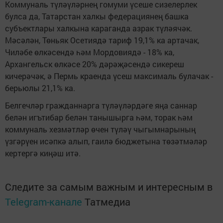
Коммуналь түләүләрнең гомуми үсеше сизелерлек
булса да, Татарстан халкы федерациянең башка
субъектлары халкына караганда азрак түләячәк.
Мәсәлән, Төньяк Осетиядә тариф 19,1% ка артачак,
Чиләбе өлкәсендә һәм Мордовиядә - 18% ка,
Архангельск өлкәсе 20% дәрәҗәсендә сикереш
кичерәчәк, ә Пермь краенда үсеш максималь булачак -
берьюлы 21,1% ка.
Белгечләр гражданнарга түләүләрдәге яңа саннар
белән игътибар белән танышырга һәм, торак һәм
коммуналь хезмәтләр өчен түләү чыгымнарының
үзгәрүен исәпкә алып, гаилә бюджетына төзәтмәләр
кертергә киңәш итә.
Следите за самым важным и интересным в
Telegram-канале
Татмедиа