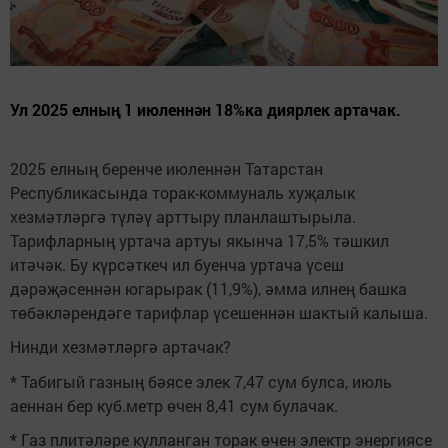
Ул 2025 елның 1 июленнән 18%ка диярлек артачак.
2025 елның беренче июленнән Татарстан
Республикасында торак-коммуналь хуҗалык
хезмәтләргә түләү арттыру планлаштырыла.
Тарифларның уртача артуы якынча 17,5% тәшкил
итәчәк. Бу күрсәткеч ил буенча уртача үсеш
дәрәҗәсеннән югарырак (11,9%), әмма илнең башка
төбәкләрендәге тарифлар үсешеннән шактый калыша.
Нинди хезмәтләргә артачак?
* Табигый газның бәясе элек 7,47 сум булса, июль
аеннан бер куб.метр өчен 8,41 сум булачак.
* Газ плитәләре кулланган торак өчен электр энергиясе