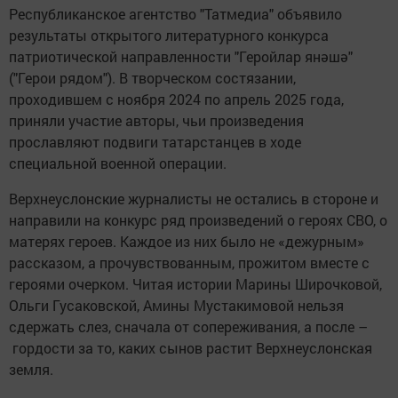
Республиканское агентство "Татмедиа" объявило
результаты открытого литературного конкурса
патриотической направленности "Геройлар янәшә"
("Герои рядом"). В творческом состязании,
проходившем с ноября 2024 по апрель 2025 года,
приняли участие авторы, чьи произведения
прославляют подвиги татарстанцев в ходе
специальной военной операции.
Верхнеуслонские журналисты не остались в стороне и
направили на конкурс ряд произведений о героях СВО, о
матерях героев. Каждое из них было не «дежурным»
рассказом, а прочувствованным, прожитом вместе с
героями очерком. Читая истории Марины Широчковой,
Ольги Гусаковской, Амины Мустакимовой нельзя
сдержать слез, сначала от сопереживания, а после –
гордости за то, каких сынов растит Верхнеуслонская
земля.