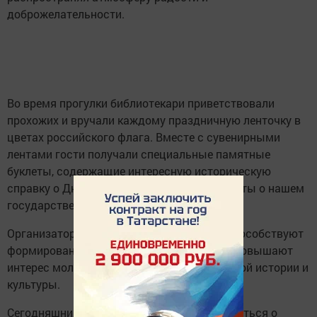
доброжелательности.
Во время прогулки библиотекари приветствовали
прохожих и вручали каждому праздничную ленточку в
цветах российского флага. Вместе с сувенирными
лентами гости получали специальные памятные
буклеты, содержащие интересную историческую
справку о Дне России и увлекательные факты о нашем
государстве.
Организаторы уверены, что такие акции способствуют
формированию гражданского сознания и повышают
интерес молодежи к изучению отечественной истории и
культуры.
Сегодняшний праздник — это повод задуматься о