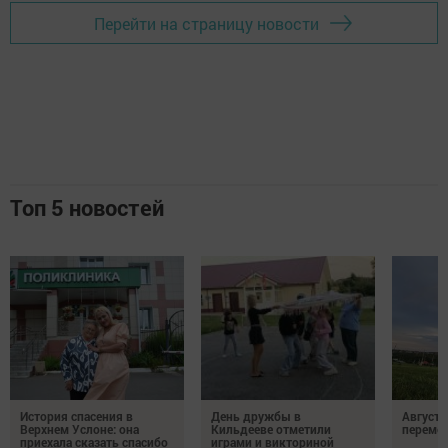
Перейти на страницу новости
Топ 5 новостей
История спасения в
День дружбы в
Август 
Верхнем Услоне: она
Кильдееве отметили
переме
приехала сказать спасибо
играми и викториной