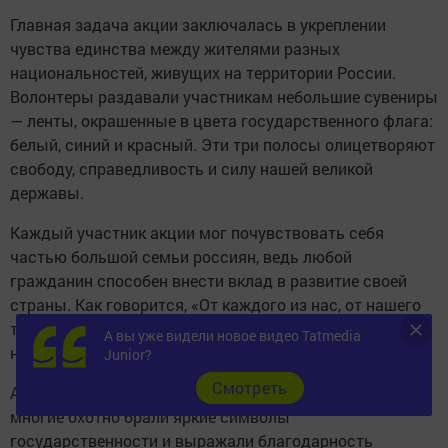
Главная задача акции заключалась в укреплении
чувства единства между жителями разных
национальностей, живущих на территории России.
Волонтеры раздавали участникам небольшие сувениры
— ленты, окрашенные в цвета государственного флага:
белый, синий и красный. Эти три полосы олицетворяют
свободу, справедливость и силу нашей великой
державы.
Каждый участник акции мог почувствовать себя
частью большой семьи россиян, ведь любой
гражданин способен внести вклад в развитие своей
страны. Как говорится, «От каждого из нас, от нашего
труда, гражданской ответственности зависит
А вы уже видели новое видео Tatmedia
настоящее и будущее нашей страны».
Junior?
Cмотреть
Акция вызвала живой отклик у местных жителей,
многие охотно брали яркие символы
государственности и выражали благодарность