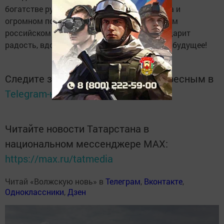
богатстве русской души, силе русского духа и
огромном потенциале, заложенном в каждом
российском сердце. Пусть День России подарит
радость, вдохновение и надежду на лучшее будущее!
Следите за самым важным и интересным в
Telegram-канале
Татмедиа
Читайте новости Татарстана в
национальном мессенджере MАХ:
https://max.ru/tatmedia
Читай «Волжскую новь» в
Телеграм
,
Вконтакте
,
Одноклассники
,
Дзен