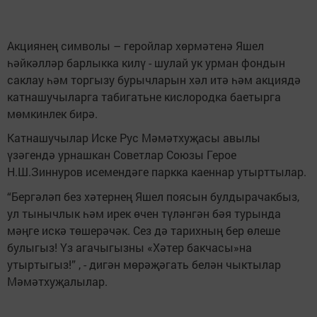
Акциянең символы – геройлар хөрмәтенә Яшел
һәйкәлләр барлыкка килү - шулай ук урман фондын
саклау һәм торгызу бурычларын хәл итә һәм акциядә
катнашучыларга табигатьне кислородка баетырга
мөмкинлек бирә.
Катнашучылар Иске Рус Мәмәтхуҗасы авылы
үзәгендә урнашкан Советлар Союзы Герое
Н.Ш.Зиннуров исемендәге паркка каеннар утырттылар.
“Бергәләп без хәтернең Яшел поясын булдырачакбыз,
ул тынычлык һәм ирек өчен түләнгән бәя турында
мәңге искә төшерәчәк. Сез дә тарихның бер өлеше
булыгыз! Үз агачыгызны «Хәтер бакчасы»на
утыртыгыз!” , - дигән мөрәҗәгать белән чыктылар
Мәмәтхуҗалылар.