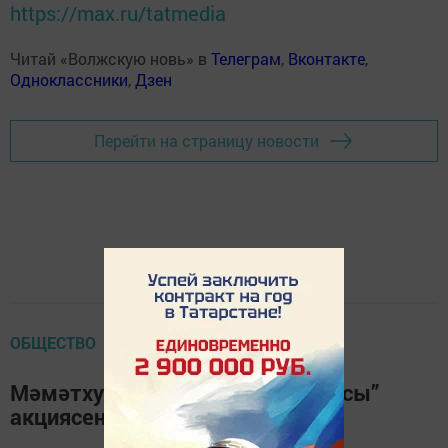
https://max.ru/tatmedia
Читай «Волжскую новь» в
Телеграм
,
Вконтакте
,
Одноклассники
,
Дзен
Перейти на страницу новости
ОБЩЕСТВО
Мәмәтхуҗалылар “Хәтер бакчасы”
акциясенә кушылырга чакыра