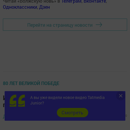
Читай «Волжскую новь» в
Телеграм
,
Вконтакте
,
Одноклассники
,
Дзен
Перейти на страницу новости
80 ЛЕТ ВЕЛИКОЙ ПОБЕДЕ
Игра «Пройдем дорогами войны...»
А вы уже видели новое видео Tatmedia
Junior?
прошла в Верхнеуслонской библиотеке
Cмотреть
26 апреля 2025 -
Диана Салихзанова,
1273
0
0
12:00