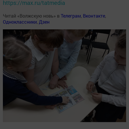
https://max.ru/tatmedia
Читай «Волжскую новь» в
Телеграм
,
Вконтакте
,
Одноклассники
,
Дзен