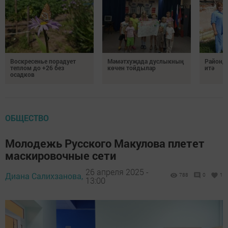
Воскресенье порадует
Мәмәтхуҗада дуслыкның
Районд
теплом до +26 без
көчен тойдылар
итә
осадков
ОБЩЕСТВО
Молодежь Русского Макулова плетет
маскировочные сети
26 апреля 2025 -
Диана Салихзанова,
788
0
1
13:00