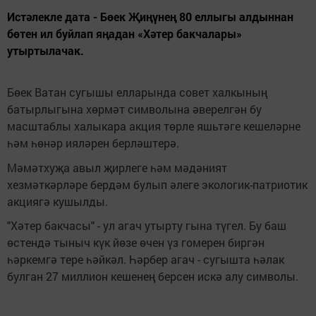
Истәлекле дата - Бөек Җиңүнең 80 еллыгы алдыннан
бөтен ил буйлап яңадан «Хәтер бакчалары»
утыртылачак.
Бөек Ватан сугышы елларында совет халкының
батырлыгына хөрмәт символына әверелгән бу
масштаблы халыкара акция төрле яшьтәге кешеләрне
һәм һөнәр ияләрен берләштерә.
Мәмәтхуҗа авыл җирлеге һәм мәдәният
хезмәткәрләре бердәм булып әлеге экологик-патриотик
акциягә кушылды.
"Хәтер бакчасы" - ул агач утырту гына түгел. Бу баш
өстендә тыныч күк йөзе өчен үз гомерен биргән
һәркемгә тере һәйкәл. Һәрбер агач - сугышта һәлак
булган 27 миллион кешенең берсен искә алу символы.