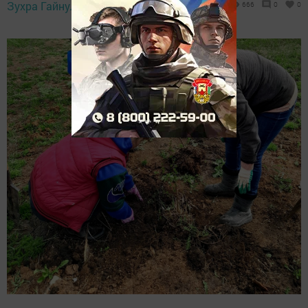
Зухра Гайнуллина,
26 апреля 2025 - 14:31
666
0
0