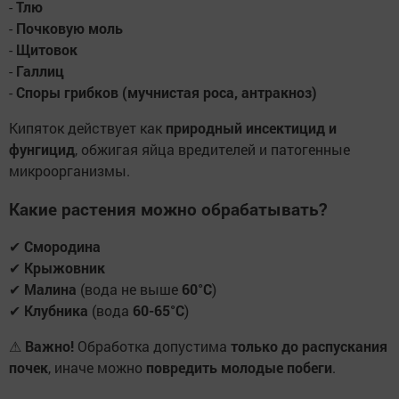
-
Тлю
-
Почковую моль
-
Щитовок
-
Галлиц
-
Споры грибков (мучнистая роса, антракноз)
Кипяток действует как
природный инсектицид и
фунгицид
, обжигая яйца вредителей и патогенные
микроорганизмы.
Какие растения можно обрабатывать?
✔
Смородина
✔
Крыжовник
✔
Малина
(вода не выше
60°C
)
✔
Клубника
(вода
60-65°C
)
⚠
Важно!
Обработка допустима
только до распускания
почек
, иначе можно
повредить молодые побеги
.