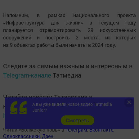
Напомним, в рамках национального проекта
«Инфраструктура для жизни» в текущем году
планируется отремонтировать 29 искусственных
сооружений и построить 2 моста, из которых
на 9 объектах работы были начаты в 2024 году.
Следите за самым важным и интересным в
Telegram-канале
Татмедиа
Читайте новости Татарстана в
А вы уже видели новое видео Tatmedia
национальном мессенджере MАХ:
Junior?
https://max.ru/tatmedia
Cмотреть
Читай «Волжскую новь» в
Телеграм
,
Вконтакте
,
Одноклассники
,
Дзен