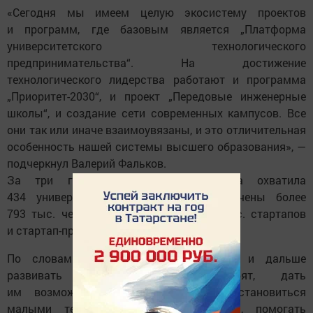
«Сегодня мы имеем целую экосистему проектов
и программ, где базовым является „Платформа
университетского технологического
предпринимательства“. На достижение
технологического лидерства работают и программа
„Приоритет-2030“, и проект „Передовые инженерные
школы“, и создание сети современных кампусов. Все
они так или иначе взаимоувязаны, и это отличительная
особенность нашей системы высшего образования», —
подчеркнул Валерий Фальков.
За три года реализации платформа охватила
434 университета, в ее работу вовлечены более
793 тыс. человек, создано свыше 36 тыс. стартапов
и стартап-проектов.
По словам Валерия Фалькова, важно и дальше
развивать и поддерживать ребят, дать
им возможность двигаться вперед, становиться
малыми технологическими компаниями, помогать