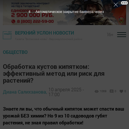
3
Автоматическое закрытие баннера через
ВЕРХНИЙ УСЛОН НОВОСТИ
16+
Газета "Волжская новь" - Верхнеуслонский район
ОБЩЕСТВО
Обработка кустов кипятком:
эффективный метод или риск для
растений?
10 апреля 2025 -
Диана Салихзанова,
1069
0
0
17:00
Знаете ли вы, что обычный кипяток может спасти ваш
урожай БЕЗ химии? Но 9 из 10 садоводов губят
растения, не зная правил обработки!