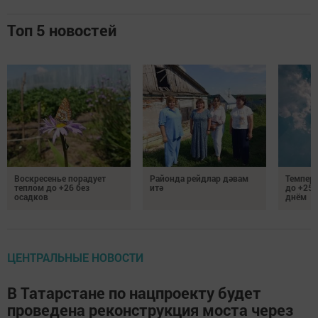
Топ 5 новостей
Воскресенье порадует
Районда рейдлар дәвам
Темпер
теплом до +26 без
итә
до +25 
осадков
днём
ЦЕНТРАЛЬНЫЕ НОВОСТИ
В Татарстане по нацпроекту будет
проведена реконструкция моста через