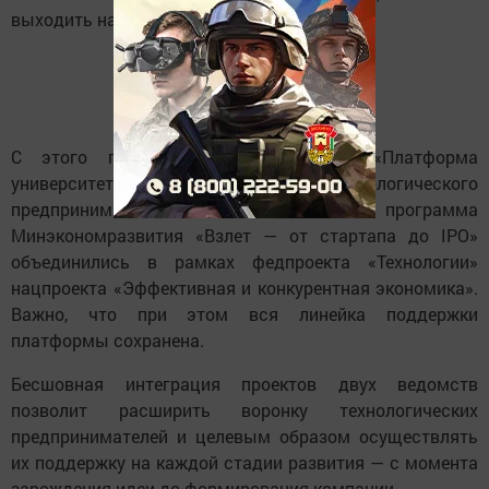
выходить на стадию IPO.
С этого года проект Минобрнауки «Платформа
университетского технологического
предпринимательства» и программа
Минэкономразвития «Взлет — от стартапа до IPO»
объединились в рамках федпроекта «Технологии»
нацпроекта «Эффективная и конкурентная экономика».
Важно, что при этом вся линейка поддержки
платформы сохранена.
Бесшовная интеграция проектов двух ведомств
позволит расширить воронку технологических
предпринимателей и целевым образом осуществлять
их поддержку на каждой стадии развития — с момента
зарождения идеи до формирования компании.