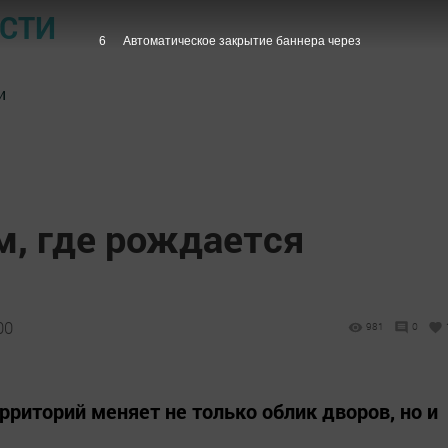
ОСТИ
5
Автоматическое закрытие баннера через
и
м, где рождается
00
981
0
риторий меняет не только облик дворов, но и