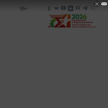
16+
1