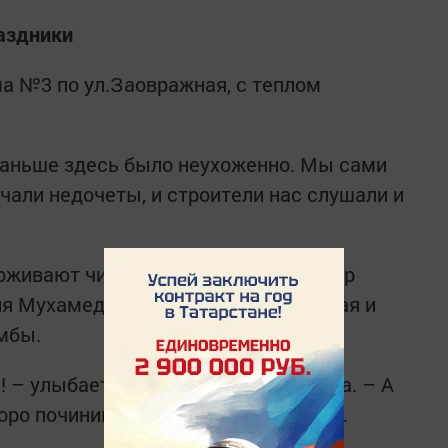
аздники
а №3 по ул.Заовражная, с теплом
 раньше здесь было неухоженно. Мы сами
чали недочеты, и строители нас слушали и
живают чистоту, но и украшают двор
я Мухамедьянова, Любовь Каронская и
мбы.
я! – улыбается Людмила Геннадьевна. – А
оро починим, запчасти уже заказали.