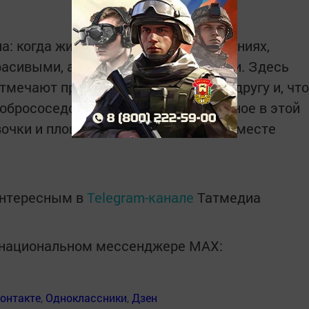
а: когда жители участвуют в изменениях,
расивыми, а по-настоящему родными. Здесь
отмечают праздники, помогают друг другу и, что
обрососедству. А значит, самое ценное в этой
вочки и площадки, а люди, которые вместе
интересным в
Telegram-канале
Татмедиа
в национальном мессенджере MАХ:
онтакте
,
Одноклассники
,
Дзен