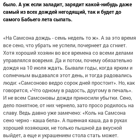
было. А уж если заладит, зарядит какой-нибудь даже
самый из всех дождей негодящий, так и будет до
самого Бабьего лета сыпать.
«На Самсона дождь - семь недель то ж». А за это время
все сено, что убрать не успели, почернеет да сгниет.
Хотя хороший хозяин во все времена со всеми делами
управлялся вовремя. Да и потом, почему обязательно
дождя на 10 июля ждать. Бывали годы, когда ярким и
солнечным выдавался этот день, и тогда радовались
люди: «Самсоново ведро сорок дней простоит». Но, как
говорится, «Что одному в радость, другому в печаль».
И не всем Самсоновы дожди приносили убытки. Сено,
дело понятное, от них чернело, зато просо родилось на
славу. Ведь давно уже замечено: «Коль на Самсона
сено черно - каша бела». А пшенная каша, да в руках
хорошей хозяюшки, не только пышной да вкусной
выйдет, а еще и украшением стола стать может.