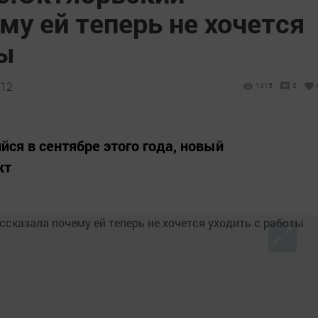
му ей теперь не хочется
ты
:12
1415
0
ся в сентябре этого года, новый
кт