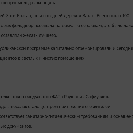
 говорит молодая женщина.
й Янги Болгар, но и соседней деревни Ватан. Всего около 100
торых фельдшер посещала на дому. По ее словам, это было даж
 оставляли желать лучшего.
публиканской программе капитально отремонтировали и сегодня
циентов в светлых и чистых помещениях.
поселке нового модульного ФАПа Раушания Сафиуллина
зде в поселок стало центром притяжения его жителей.
ответствует санитарно-гигиеническим требованиям и оснащен
ных документов.