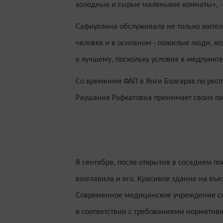
холодные и сырые маленькие комнаты», -
Сафиуллина обслуживала не только жителе
человек и в основном - пожилые люди, ко
к лучшему, поскольку условия в медпункте
Со временем ФАП в Янги Болгарах по рес
Раушания Рафкатовна принимает своих па
В сентябре, после открытия в соседнем 
возглавила и его. Красивое здание на въе
Современное медицинское учреждение со
в соответствии с требованиями норматив