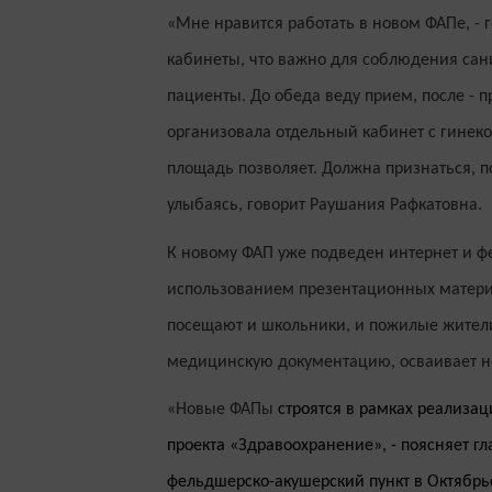
«Мне нравится работать в новом ФАПе, - г
кабинеты, что важно для соблюдения сани
пациенты. До обеда веду прием, после - 
организовала отдельный кабинет с гинеко
площадь позволяет. Должна признаться, по
улыбаясь, говорит Раушания Рафкатовна.
К новому ФАП уже подведен интернет и ф
использованием презентационных материа
посещают и школьники, и пожилые жител
медицинскую документацию, осваивает н
«Новые ФАПы
строятся в рамках реализа
проекта «Здравоохранение», - поясняет г
фельдшерско-акушерский пункт в Октябрьс