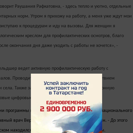
оворит Раушания Рафкатовна, - здесь тепло и уютно, отдельные
тарных норм. Утром я прихожу на работу, а меня уже ждут мои
приступаю к процедурам и иду на вызовы. Для женщин я
логическим креслом для профилактических осмотров, благо
сле окончания дня даже уходить с работы не хочется», -
ельдшер ведет активную профилактическую работу с
лов. Проводит мероприятия, которые с удовольствием
и села. Также заведующая ФАП формирует электронную
овые цифровые технологии в здравоохранении.
ции программы модернизации первичного звена национального
лавный врач Верхнеуслонской ЦРБ Сергей Мишакин. - До этого
ком находился в здании сельского Дома культуры.