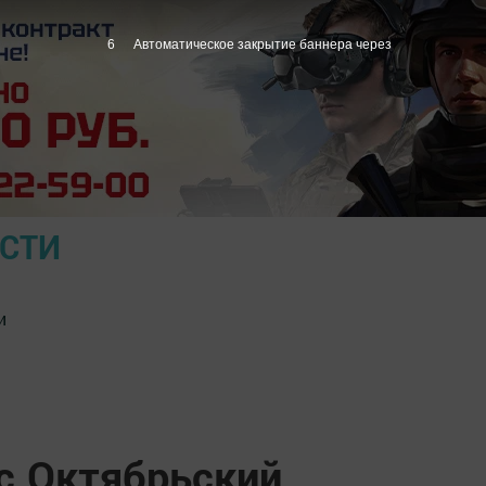
5
Автоматическое закрытие баннера через
ОСТИ
и
с.Октябрьский