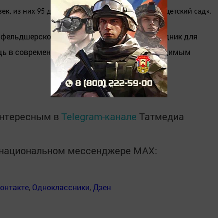
, из них 95 детей. В поселке работает школа и детский сад».
фельдшерско-акушерского пункта - это праздник для
ощь в современном, оснащенном всем необходимым
интересным в
Telegram-канале
Татмедиа
в национальном мессенджере MАХ:
онтакте
,
Одноклассники
,
Дзен