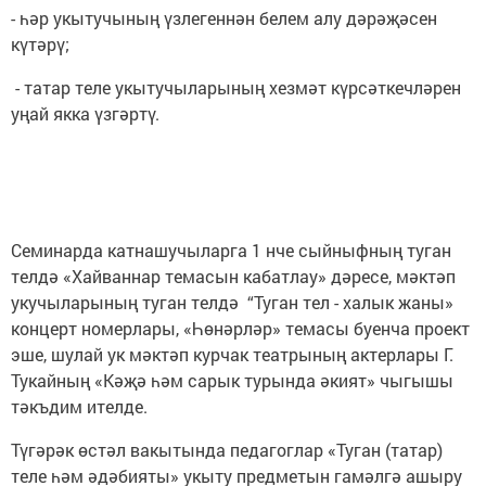
- һәр укытучының үзлегеннән белем алу дәрәҗәсен
күтәрү;
- татар теле укытучыларының хезмәт күрсәткечләрен
уңай якка үзгәртү.
Семинарда катнашучыларга 1 нче сыйныфның туган
телдә «Хайваннар темасын кабатлау» дәресе, мәктәп
укучыларының туган телдә “Туган тел - халык жаны»
концерт номерлары, «Һөнәрләр» темасы буенча проект
эше, шулай ук мәктәп курчак театрының актерлары Г.
Тукайның «Кәҗә һәм сарык турында әкият» чыгышы
тәкъдим ителде.
Түгәрәк өстәл вакытында педагоглар «Туган (татар)
теле һәм әдәбияты» укыту предметын гамәлгә ашыру