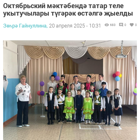
Октябрьский мәктәбендә татар теле
укытучылары түгәрәк өстәлгә җыелды
Зөһрә Гайнуллина,
20 апреля 2025 - 10:31
683
0
0