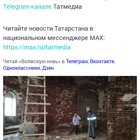
Telegram-канале
Татмедиа
Читайте новости Татарстана в
национальном мессенджере MАХ:
https://max.ru/tatmedia
Читай «Волжскую новь» в
Телеграм
,
Вконтакте
,
Одноклассники
,
Дзен