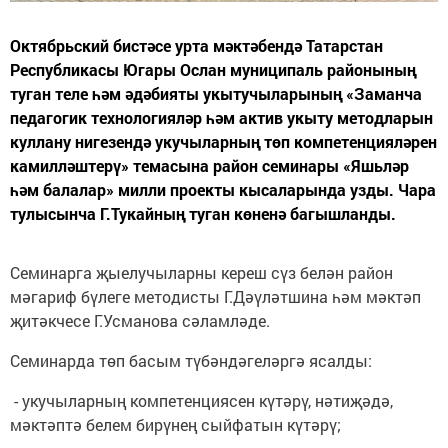
Октябрьский бистәсе урта мәктәбендә Татарстан
Республикасы Югары Ослан муниципаль районының
туган теле һәм әдәбияты укытучыларының «Заманча
педагогик технологияләр һәм актив укыту методларын
куллану нигезендә укучыларның төп компетенцияләрен
камилләштерү» темасына район семинары «Яшьләр
һәм балалар» милли проекты кысаларында узды. Чара
тулысынча Г.Тукайның туган көненә багышланды.
Семинарга җыелучыларны кереш сүз белән район
мәгариф бүлеге методисты Г.Дәүләтшина һәм мәктәп
җитәкчесе Г.Усманова сәламләде.
Семинарда төп басым түбәндәгеләргә ясалды:
- укучыларның компетенциясен күтәрү, нәтиҗәдә,
мәктәптә белем бирүнең сыйфатын күтәрү;