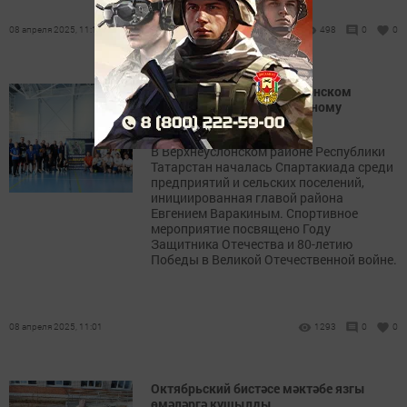
08 апреля 2025, 11:14
498
0
0
Спартакиада в Верхнеуслонском
районе: дан старт спортивному
мероприятию
В Верхнеуслонском районе Республики
Татарстан началась Спартакиада среди
предприятий и сельских поселений,
инициированная главой района
Евгением Варакиным. Спортивное
мероприятие посвящено Году
Защитника Отечества и 80-летию
Победы в Великой Отечественной войне.
08 апреля 2025, 11:01
1293
0
0
Октябрьский бистәсе мәктәбе язгы
өмәләргә кушылды