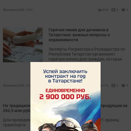
08 апреля 2025, 13:01
818
0
0
Горячая линия для дачников в
Татарстане: важные вопросы о
недвижимости
Эксперты Росреестра и Роскадастра по
Республике Татарстан организуют
горячую линию для граждан, которая
пройдет 9 апреля.
08 апреля 2025, 12:01
710
0
0
На традиционных сельхозярмарках реализовано продукции на
262,5 млн рублей
Для проведения ярмарок было задействовано 3121 единиц
транспорта.