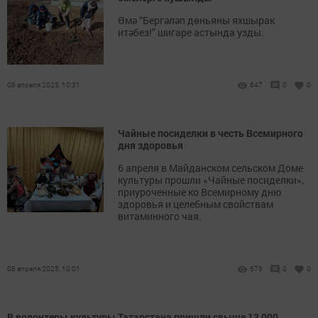
Өмә “Бергәләп дөньяны яхшырак
итәбез!” шигаре астында узды.
08 апреля 2025, 10:31
647
0
0
Чайные посиделки в честь Всемирного
дня здоровья
6 апреля в Майданском сельском Доме
культуры прошли «Чайные посиделки»,
приуроченные ко Всемирному дню
здоровья и целебным свойствам
витаминного чая.
08 апреля 2025, 10:01
676
0
0
В волонтеры культуры Татарстана пришли свыше 13 000