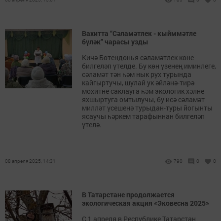
Вахитта “Сәламәтлек - кыйммәтле
бүләк” чарасы узды
Кичә Бөтендөнья сәламәтлек көне
билгеләп үтелде. Бу көн үзенең иминлеге,
сәламәт тән һәм нык рух турында
кайгыртучы, шулай ук әйләнә-тирә
мохитне саклауга һәм экологик хәлне
яхшыртуга омтылучы, бу исә сәламәт
милләт үсешенә турыдан-туры йогынты
ясаучы һәркем тарафыннан билгеләп
үтелә.
08 апреля 2025, 14:31
790
0
0
В Татарстане продолжается
экологическая акция «Эковесна 2025»
С 1 апреля в Республике Татарстан