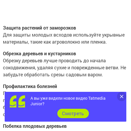
Защита растений от заморозков
Для защиты молодых всходов используйте укрывные
материалы, такие как агроволокно или пленка.
Обрезка деревьев и кустарников
Обрезку деревьев лучше проводить до начала
сокодвижения, удаляя сухие и поврежденные ветви. Не
забудьте обработать срезы садовым варом.
Профилактика болезней
Перед распусканием почек проведите
А вы уже видели новое видео Tatmedia
профилактическую обработку растений от болезней
Junior?
биологическими препаратами или народными
Cмотреть
средствами.
Побелка плодовых деревьев