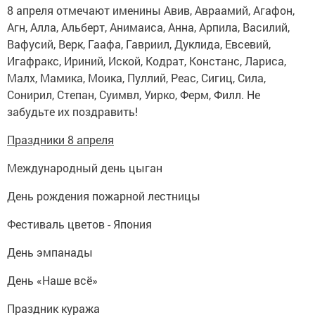
8 апреля отмечают именины Авив, Авраамий, Агафон,
Агн, Алла, Альберт, Анимаиса, Анна, Арпила, Василий,
Вафусий, Верк, Гаафа, Гавриил, Дуклида, Евсевий,
Игафракс, Ириний, Иской, Кодрат, Констанс, Лариса,
Малх, Мамика, Моика, Пуллий, Реас, Сигиц, Сила,
Сонирил, Степан, Суимвл, Уирко, Ферм, Филл. Не
забудьте их поздравить!
Праздники 8 апреля
Международный день цыган
День рождения пожарной лестницы
Фестиваль цветов - Япония
День эмпанады
День «Наше всё»
Праздник куража