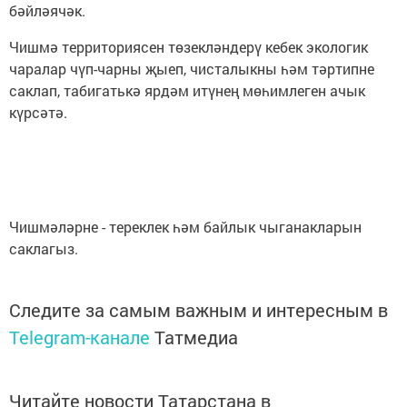
бәйләячәк.
Чишмә территориясен төзекләндерү кебек экологик
чаралар чүп-чарны җыеп, чисталыкны һәм тәртипне
саклап, табигатькә ярдәм итүнең мөһимлеген ачык
күрсәтә.
Чишмәләрне - тереклек һәм байлык чыганакларын
саклагыз.
Следите за самым важным и интересным в
Telegram-канале
Татмедиа
Читайте новости Татарстана в