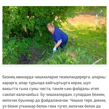
Безнең көннәрдә чишмәләрне төзекләндерергә, аларны
карарга, алар турында кайгыртырга кирәк, шул
вакытта гына суны чиста, тәмле һәм файдалы итеп
саклап калачакбыз. Бу чишмәләрдән, сулардан безнең
киләчәк буыннар да файдаланачак. Чишмә тере, димәк,
ул безне үткәннәр белән генә түгел, киләчәк белән дә