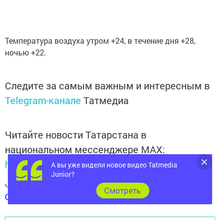
Температура воздуха утром +24, в течение дня +28,
ночью +22.
Следите за самым важным и интересным в
Telegram-канале
Татмедиа
Читайте новости Татарстана в
национальном мессенджере MАХ:
https://max.ru/tatmedia
А вы уже видели новое видео Tatmedia
Junior?
Читай «Волжскую новь» в
Телеграм
,
Вконтакте
,
Cмотреть
Одноклассники
,
Дзен