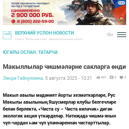
ВЕРХНИЙ УСЛОН НОВОСТИ
16+
Газета "Волжская новь" - Верхнеуслонский район
ЮГАРЫ ОСЛАН. ТАТАРЧА
Макыллылар чишмәләрне сакларга өнди
Зөһрә Гайнуллина,
5 августа 2025 - 10:31
601
0
0
Макыл авылы мәдәният йорты хезмәткәрләре, Рус
Макылы авылының Яшүсмерләр клубы белгечләре
белән берлектә, «Чиста су – Чиста киләчәк» дигән
экологик акция үткәрделәр. Нәтиҗәдә чишмә янын
чүп-чардан һәм чүп үләннәреннән чистарттылар.