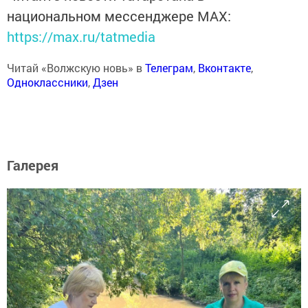
национальном мессенджере MАХ:
https://max.ru/tatmedia
Читай «Волжскую новь» в
Телеграм
,
Вконтакте
,
Одноклассники
,
Дзен
Галерея