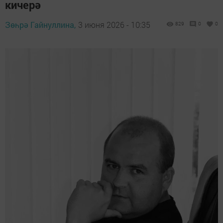
кичерә
Зөһрә Гайнуллина,
3 июня 2026 - 10:35
829
0
0