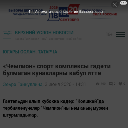
2
Автоматическое закрытие баннера через
ВЕРХНИЙ УСЛОН НОВОСТИ
16+
Газета "Волжская новь" - Верхнеуслонский район
ЮГАРЫ ОСЛАН. ТАТАРЧА
«Чемпион» спорт комплексы гадәти
булмаган кунакларны кабул итте
Зөһрә Гайнуллина,
3 июня 2026 - 14:31
400
0
0
Гантельдән алып кубокка кадәр: “Кояшкай”да
тәрбияләнүчеләр “Чемпион”ны һәм аның музеен
штурмладылар.