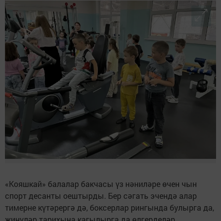
«Кояшкай» балалар бакчасы үз нәниләре өчен чын
спорт десанты оештырды. Бер сәгать эчендә алар
тимерне күтәрергә дә, боксерлар рингында булырга да,
җиңүләр тарихына кагылырга да өлгерделәр.