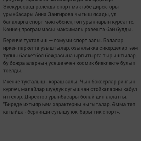
Экскурсовод ролендә спорт мәктәбе директоры
урынбасары Анна Зангирова чыгыш ясады, ул
балаларга спорт мәктәбенең төп урыннарын күрсәтте.
Көннең программасы максималь рәвештә бай булды.
Беренче тукталыш — гомуми спорт залы. Балалар
иркен паркетта узыштылар, озынлыкка сикерделәр һәм
тупны баскетбол боҗрасына ыргытырга тырыштылар,
бу боҗра аларның үсеше өчен космик биеклектә булып
тоелды.
Икенче тукталыш - көрәш залы. Чын боксерлар рингын
күргәч, малайлар шундук сугышчан стойкаларны кабул
иттеләр. Директор урынбасары болай дип аңлатты:
"Биредә ихтыяр һәм характерны ныгыталар. Әмма төп
кагыйдә - бернинди сугышу юк, бары тик спорт».