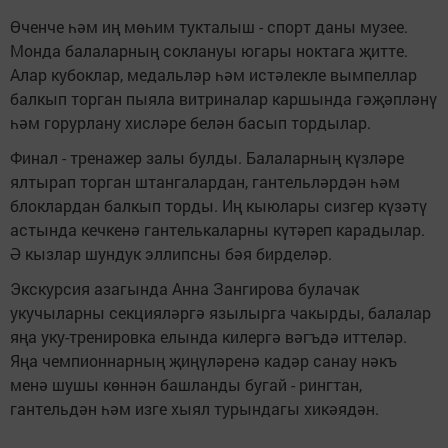
Өченче һәм иң мөһим тукталыш - спорт даны музее.
Монда балаларның соклануы югары ноктага җитте.
Алар кубоклар, медальләр һәм истәлекле вымпеллар
балкып торган пыяла витриналар каршында гәҗәпләнү
һәм горурлану хисләре белән басып тордылар.
Финал - тренажер залы булды. Балаларның күзләре
ялтырап торган штангалардан, гантельләрдән һәм
блоклардан балкып торды. Иң кыюлары сизгер күзәтү
астында кечкенә гантелькаларны күтәреп карадылар.
Ә кызлар шундук эллипсны бәя бирделәр.
Экскурсия азагында Анна Зангирова булачак
укучыларны секцияләргә язылырга чакырды, балалар
яңа уку-тренировка елында килергә вәгъдә иттеләр.
Яңа чемпионнарның җиңүләренә кадәр санау нәкъ
менә шушы көннән башланды бугай - рингтан,
гантельдән һәм изге хыял турындагы хикәядән.