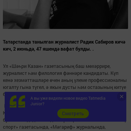
Татарстанда танылган журналист Радик Сабиров кичә
кич, 2 июньдә, 47 яшендә вафат булды. .
Ул «Шәһри Казан» газетасының баш мөхәррире,
журналист һәм филология фәннәре кандидаты. Күп
кенә хезмәттәшләре өчен аның үлеме профессионалны
югалту гына түгел, ә якын дусты һәм остазының китүе
булды.
А вы уже видели новое видео Tatmedia
Junior?
Радик Сабиров 1979 елда Аксубай районында туган.
Казан дәүләт университетын тәмамлаган, филология
Cмотреть
буенча кандидатлык диссертациясен яклаган. «Безнең
спорт» газетасында, «Мәгариф» журналында,