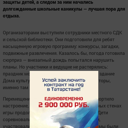
защиты детей, а следом за ним начались
долгожданные школьные каникулы — лучшая пора для
отдыха.
Организаторами выступили сотрудники местного СДК
и сельской библиотеки. Они подготовили для ребят
насыщенную игровую программу: конкурсы, загадки,
подвижные развлечения. Казалось бы, погода готовила
сюрприз — внезапный дождь попытался нарушить
планы. Но участники и ведущие не растерялись:
праздник моментально «переехал» в тёплое здание
Дома культуры. Как позже шутили организаторы,
именно там началось самое интересное.
Перемещение в помещение не только не испортило
настроение, а даже добавило азарта. В уютных стенах
игры продолжились с удвоенной энергией. Дети
соревновались, отгадывали хитрые загадки,
участвовали в эстафетах и к концу программы были