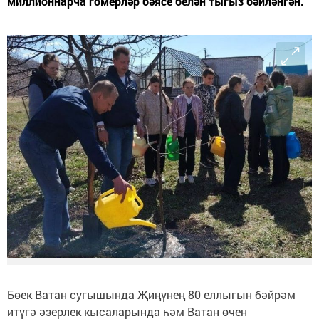
миллионнарча гомерләр бәясе белән тыгыз бәйләнгән.
Бөек Ватан сугышында Җиңүнең 80 еллыгын бәйрәм
итүгә әзерлек кысаларында һәм Ватан өчен