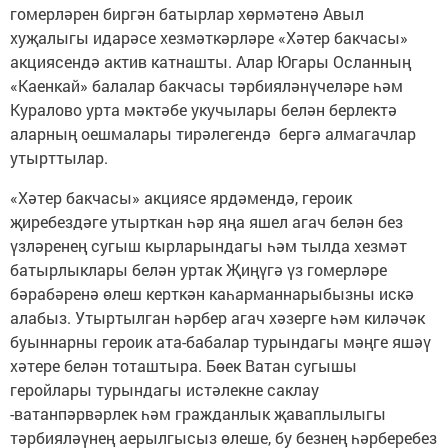
гомерләрен биргән батырлар хөрмәтенә Авыл
хуҗалыгы идарәсе хезмәткәрләре «Хәтер бакчасы»
акциясендә актив катнашты. Алар Югары Осланның
«Каенкай» балалар бакчасы тәрбияләнүчеләре һәм
Куралово урта мәктәбе укучылары белән берлектә
аларның оешмалары тирәлегендә бергә алмагачлар
утырттылар.
«Хәтер бакчасы» акциясе ярдәмендә, героик
җиребездәге утырткан һәр яңа яшел агач белән без
үзләренең сугыш кырларындагы һәм тылда хезмәт
батырлыклары белән уртак Җиңүгә үз гомерләре
бәрабәренә өлеш керткән каһарманнарыбызны искә
алабыз. Утыртылган һәрбер агач хәзерге һәм киләчәк
буыннарны героик ата-бабалар турындагы мәңге яшәү
хәтере белән тоташтыра. Бөек Ватан сугышы
геройлары турындагы истәлекне саклау
-ватанпәрвәрлек һәм гражданлык җаваплылыгы
тәрбияләүнең аерылгысыз өлеше, бу безнең һәрберебез