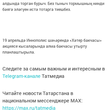
алдында торган бурыч. Без тыныч тормышның нинди
бәягә эләгүен истә тотарга тиешбез.
19 апрельдә Иннополис шәһәрендә «Хәтер бакчасы»
акциясе кысаларында алма бакчасы утырту
планлаштырыла.
Следите за самым важным и интересным в
Telegram-канале
Татмедиа
Читайте новости Татарстана в
национальном мессенджере MАХ:
https://max.ru/tatmedia