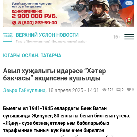
ВЕРХНИЙ УСЛОН НОВОСТИ
16+
Газета "Волжская новь" - Верхнеуслонский район
ЮГАРЫ ОСЛАН. ТАТАРЧА
Авыл хуҗалыгы идарәсе “Хәтер
бакчасы” акциясенә кушылды
Зөһрә Гайнуллина,
18 апреля 2025 - 14:31
754
0
0
Быелгы ел 1941-1945 еллардагы Бөек Ватан
сугышында Җиңүнең 80 еллыгы белән билгеләп үтелә.
«Җиңү» сүзе безнең әтиләр һәм бабаларыбыз
тарафыннан тыныч күк йөзе өчен бирелгән