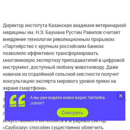
Директор института Казанская академия ветеринарной
медицины им. Н.Э. Баумана Рустам Равилов считает
внедрение технологии революционным прорывом:
«Партнёрство с крупным российским банком
позволило эффективно трансформировать
многовековую экспертизу преподавателей в цифровой
инструмент, доступный любому животноводу. Даже
новичок из отдалённой сельской местности получит
консультацию эксперта мирового уровня прямо на
экране смартфона».
А вы уже видели новое видео Tatmedia
Управляющий отделением «Банк Татарстан» Сбербанка
Junior?
Руслан Салимов добавил: «Результаты тестирования
Cмотреть
подтверждают огромную перспективу внедрения
искусственного интеллекта в аграрный сектор.
«СауБозау» способен существенно облегчить