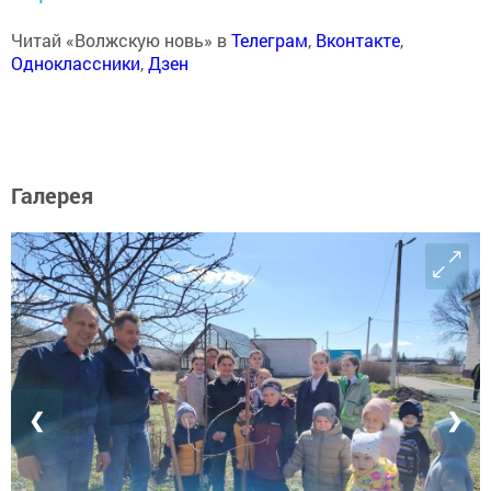
Читай «Волжскую новь» в
Телеграм
,
Вконтакте
,
Одноклассники
,
Дзен
Галерея
❮
❯