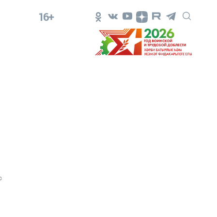
16+
0