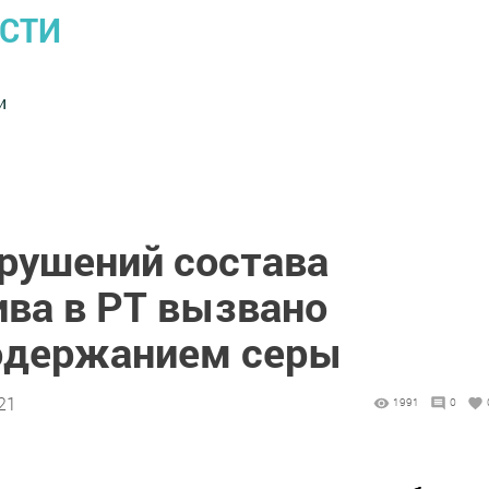
ОСТИ
и
рушений состава
ива в РТ вызвано
держанием серы
21
1991
0