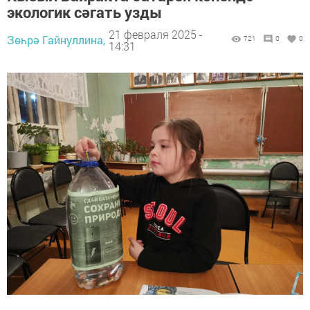
экологик сәгать узды
21 февраля 2025 -
Зөһрә Гайнуллина,
721
0
0
14:31