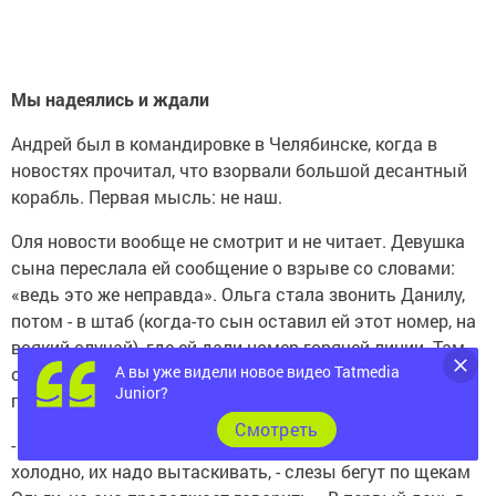
Мы надеялись и ждали
Андрей был в командировке в Челябинске, когда в
новостях прочитал, что взорвали большой десантный
корабль. Первая мысль: не наш.
Оля новости вообще не смотрит и не читает. Девушка
сына переслала ей сообщение о взрыве со словами:
«ведь это же неправда». Ольга стала звонить Данилу,
потом - в штаб (когда-то сын оставил ей этот номер, на
всякий случай), где ей дали номер горячей линии. Там
А вы уже видели новое видео Tatmedia
ответили, что водолазы работают. Потом поиски
Junior?
прекратились из-за шторма.
Cмотреть
- В голове только одна мысль: они там в воде, им
холодно, их надо вытаскивать, - слезы бегут по щекам