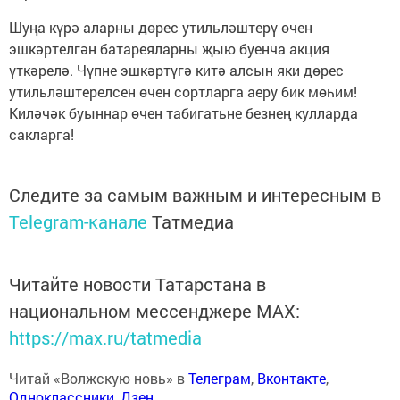
Шуңа күрә аларны дөрес утильләштерү өчен
эшкәртелгән батареяларны җыю буенча акция
үткәрелә. Чүпне эшкәртүгә китә алсын яки дөрес
утильләштерелсен өчен сортларга аеру бик мөһим!
Киләчәк буыннар өчен табигатьне безнең кулларда
сакларга!
Следите за самым важным и интересным в
Telegram-канале
Татмедиа
Читайте новости Татарстана в
национальном мессенджере MАХ:
https://max.ru/tatmedia
Читай «Волжскую новь» в
Телеграм
,
Вконтакте
,
Одноклассники
,
Дзен