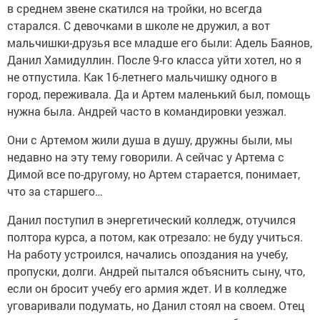
в среднем звене скатился на тройки, но всегда
старался. С девочками в школе не дружил, а вот
мальчишки-друзья все младше его были: Адель Баянов,
Данил Хамидуллин. После 9-го класса уйти хотел, но я
не отпустила. Как 16-летнего мальчишку одного в
город, переживала. Да и Артем маленький был, помощь
нужна была. Андрей часто в командировки уезжал.
Они с Артемом жили душа в душу, дружны были, мы
недавно на эту тему говорили. А сейчас у Артема с
Димой все по-другому, но Артем старается, понимает,
что за старшего…
Данил поступил в энергетический колледж, отучился
полтора курса, а потом, как отрезало: не буду учиться.
На работу устроился, начались опоздания на учебу,
пропуски, долги. Андрей пытался объяснить сыну, что,
если он бросит учебу его армия ждет. И в колледже
уговаривали подумать, но Данил стоял на своем. Отец