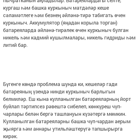
пычратканын аңладылар. Батареялардагы селте,
кургаш һәм башка куркыныч матдәләр кеше
сәламәтлеге һәм безнең әйләнә-тирә табигать өчен
куркыныч. Аккумулятор (яңадан корыла торган)
батареяларда әйләнә-тирәлек өчен куркыныч булган
никель һәм кадмий кушылмалары, никель гидриды һәм
литий бар.
Бүгенге көндә проблема шунда ки, кешеләр гади
батареяның үзендә нинди куркыныч барлыгын
белмиләр. Еш кына кулланылган батареяларның йорт
буйлап тәртипсез рәвештә сибелеп, көнкүреш чүп-
чарлары белән бергә ташлануын күзәтергә мөмкин.
Кулланылган батареяларны башка чүп-чардан аерым
җыярга һәм аннары утильләштерүгә тапшырырга
кирәк.