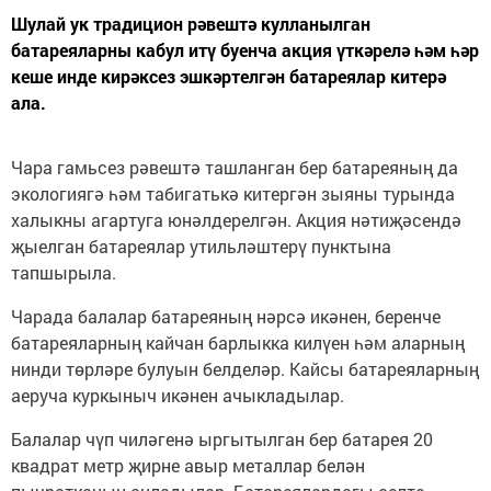
Шулай ук традицион рәвештә кулланылган
батареяларны кабул итү буенча акция үткәрелә һәм һәр
кеше инде кирәксез эшкәртелгән батареялар китерә
ала.
Чара гамьсез рәвештә ташланган бер батареяның да
экологиягә һәм табигатькә китергән зыяны турында
халыкны агартуга юнәлдерелгән. Акция нәтиҗәсендә
җыелган батареялар утильләштерү пунктына
тапшырыла.
Чарада балалар батареяның нәрсә икәнен, беренче
батареяларның кайчан барлыкка килүен һәм аларның
нинди төрләре булуын белделәр. Кайсы батареяларның
аеруча куркыныч икәнен ачыкладылар.
Балалар чүп чиләгенә ыргытылган бер батарея 20
квадрат метр җирне авыр металлар белән