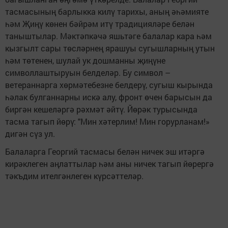
тасмасының барлыкка килү тарихы, аның әһәмияте
һәм Җиңү көнен бәйрәм итү традицияләре белән
таныштылар. Мәктәпкәчә яшьтәге балалар кара һәм
кызгылт сары төсләрнең ярашуы сугышларның утын
һәм төтенен, шулай ук дошманны җиңүне
символлаштыруын белделәр. Бу символ –
ветераннарга хөрмәтебезне белдерү, сугыш кырында
һәлак булганнарны искә алу, фронт өчен барысын да
биргән кешеләргә рәхмәт әйтү. Йөрәк турысында
тасма тагып йөрү: "Мин хәтерлим! Мин горурланам!»
дигән сүз ул.
Балаларга Георгий тасмасы белән ничек эш итәргә
кирәклеген аңлаттылар һәм аны ничек тагып йөрергә
тәкъдим ителгәнлеген күрсәттеләр.