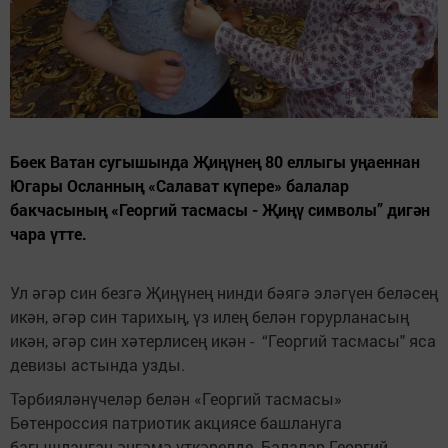
Бөек Ватан сугышында Җиңүнең 80 еллыгы уңаеннан
Югары Осланның «Салават күпере» балалар
бакчасының «Георгий тасмасы - Җиңү символы” дигән
чара үтте.
Ул әгәр син безгә Җиңүнең нинди бәягә эләгүен беләсең
икән, әгәр син тарихың, үз илең белән горурланасың
икән, әгәр син хәтерлисең икән - “Георгий тасмасы" яса
девизы астында узды.
Тәрбияләнүчеләр белән «Георгий тасмасы»
Бөтенроссия патриотик акциясе башлануга
багышланган әңгәмә үткәрелде. Балалар Георгий