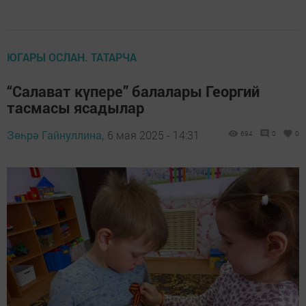
ЮГАРЫ ОСЛАН. ТАТАРЧА
“Салават күпере” балалары Георгий
тасмасы ясадылар
Зөһрә Гайнуллина,
6 мая 2025 - 14:31
694
0
0