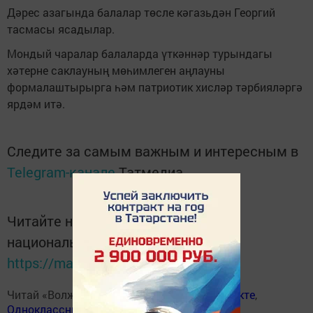
Дәрес азагында балалар төсле кәгазьдән Георгий
тасмасы ясадылар.
Мондый чаралар балаларда үткәннәр турындагы
хәтерне саклауның мөһимлеген аңлауны
формалаштырырга һәм патриотик хисләр тәрбияләргә
ярдәм итә.
Следите за самым важным и интересным в
Telegram-канале
Татмедиа
Читайте новости Татарстана в
национальном мессенджере MАХ:
https://max.ru/tatmedia
Читай «Волжскую новь» в
Телеграм
,
Вконтакте
,
Одноклассники
,
Дзен