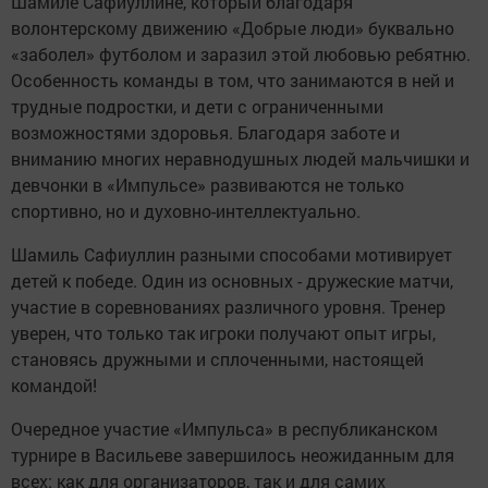
Шамиле Сафиуллине, который благодаря
волонтерскому движению «Добрые люди» буквально
«заболел» футболом и заразил этой любовью ребятню.
Особенность команды в том, что занимаются в ней и
трудные подростки, и дети с ограниченными
возможностями здоровья. Благодаря заботе и
вниманию многих неравнодушных людей мальчишки и
девчонки в «Импульсе» развиваются не только
спортивно, но и духовно-интеллектуально.
Шамиль Сафиуллин разными способами мотивирует
детей к победе. Один из основных - дружеские матчи,
участие в соревнованиях различного уровня. Тренер
уверен, что только так игроки получают опыт игры,
становясь дружными и сплоченными, настоящей
командой!
Очередное участие «Импульса» в республиканском
турнире в Васильеве завершилось неожиданным для
всех: как для организаторов, так и для самих