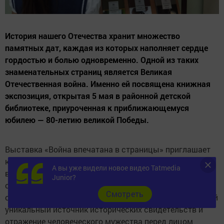
История нашего Отечества хранит множество
памятных дат, каждая из которых наполняет сердце
гордостью и болью одновременно. Одной из таких
знаменательных страниц является Великая
Отечественная война. Именно ей посвящена книжная
экспозиция, открытая 5 мая в районной детской
библиотеке, приуроченная к приближающемуся
юбилею — 80-летию великой Победы.
Выставка «Война впечатана в страницы» приглашает
юное поколение погрузиться в литературу тех тяжелых
А вы уже видели новое видео Tatmedia
времен, ставшую голосом поколения, прошедшего
Junior?
сквозь огонь испытаний. Произведения знаменитых
Cмотреть
советских писателей-фронтовиков представляют собой
уникальный источник исторических свидетельств и
отражение человеческого мужества перед лицом