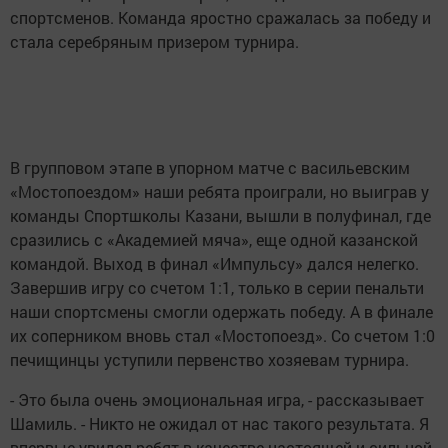
спортсменов. Команда яростно сражалась за победу и
стала серебряным призером турнира.
В групповом этапе в упорном матче с васильевским
«Мостопоездом» наши ребята проиграли, но выиграв у
команды Спортшколы Казани, вышли в полуфинал, где
сразились с «Академией мяча», еще одной казанской
командой. Выход в финал «Импульсу» дался нелегко.
Завершив игру со счетом 1:1, только в серии пенальти
наши спортсмены смогли одержать победу. А в финале
их соперником вновь стал «Мостопоезд». Со счетом 1:0
печищинцы уступили первенство хозяевам турнира.
- Это была очень эмоциональная игра, - рассказывает
Шамиль. - Никто не ожидал от нас такого результата. Я
впервые увидел ребят в качестве настоящей и сильной