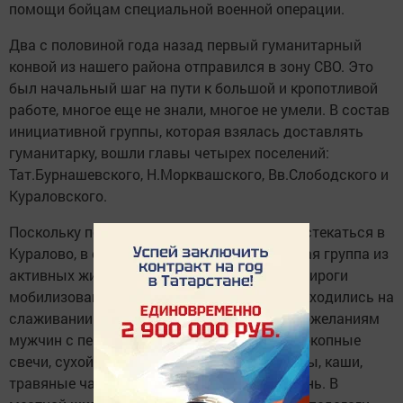
помощи бойцам специальной военной операции.
Два с половиной года назад первый гуманитарный
конвой из нашего района отправился в зону СВО. Это
был начальный шаг на пути к большой и кропотливой
работе, многое еще не знали, многое не умели. В состав
инициативной группы, которая взялась доставлять
гуманитарку, вошли главы четырех поселений:
Тат.Бурнашевского, Н.Морквашского, Вв.Слободского и
Кураловского.
Поскольку помощь с самого начала стала стекаться в
Куралово, в селе образовалась волонтерская группа из
активных жителей. Кураловцы стали печь пироги
мобилизованным бойцам, когда они еще находились на
слаживании в Казань- ЭКСПО, а потом по пожеланиям
мужчин с передовой стали делать розжиг, окопные
свечи, сухой душ, плести сети, готовить супы, каши,
травяные чаи. Чем и занимаются по сей день. В