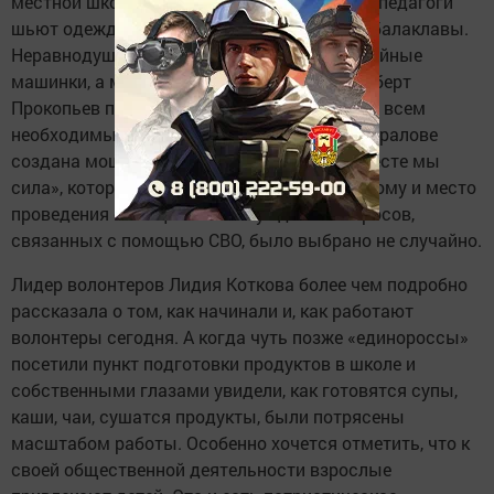
местной школе открылся швейный цех, где педагоги
шьют одежду: футболки, водолазки, трико, балаклавы.
Неравнодушные жители района отдали швейные
машинки, а местный предприниматель Альберт
Прокопьев подарил оверлок и снабжает цех всем
необходимым. Таким образом, сегодня в Куралове
создана мощная волонтерская группа «Вместе мы
сила», которая ведет огромную работу. Потому и место
проведения совещания и обсуждения вопросов,
связанных с помощью СВО, было выбрано не случайно.
Лидер волонтеров Лидия Коткова более чем подробно
рассказала о том, как начинали и, как работают
волонтеры сегодня. А когда чуть позже «единороссы»
посетили пункт подготовки продуктов в школе и
собственными глазами увидели, как готовятся супы,
каши, чаи, сушатся продукты, были потрясены
масштабом работы. Особенно хочется отметить, что к
своей общественной деятельности взрослые