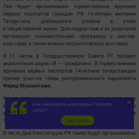
Там будет организовано торжественное вручение
первых паспортов граждан РФ 14-летним жителям
Татарстана, добившимся успехов в учебе
и общественной жизни. Для подростков и их родителей
организуют познавательную программу с мастер-
классами, а также военно-патриотическую выставку.
В 11 часов в Государственном Совете РТ пройдет
аналогичная акция «Я — гражданин». В торжественном
вручении первых паспортов 14-летним татарстанцам
примет участие глава республиканского парламента
Фарид Мухаметшин
.
Кроме того, в этот день акции по торжественному
А вы уже видели новое видео Tatmedia
вручению первых паспортов подросткам состоятся
Junior?
во всех муниципальных районах и городских округах
Татарстана.
Cмотреть
В честь Дня Конституции РФ также будут организованы