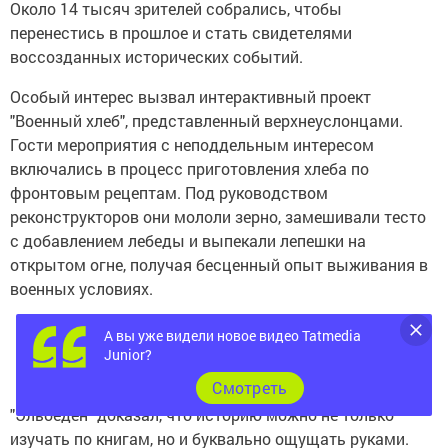
Около 14 тысяч зрителей собрались, чтобы
перенестись в прошлое и стать свидетелями
воссозданных исторических событий.
Особый интерес вызвал интерактивный проект
"Военный хлеб", представленный верхнеуслонцами.
Гости мероприятия с неподдельным интересом
включались в процесс приготовления хлеба по
фронтовым рецептам. Под руководством
реконструкторов они мололи зерно, замешивали тесто
с добавлением лебеды и выпекали лепешки на
открытом огне, получая бесценный опыт выживания в
военных условиях.
А вы уже видели новое видео Tatmedia
Junior?
Cмотреть
"Эльбеден" доказал, что историю можно не только
изучать по книгам, но и буквально ощущать руками.