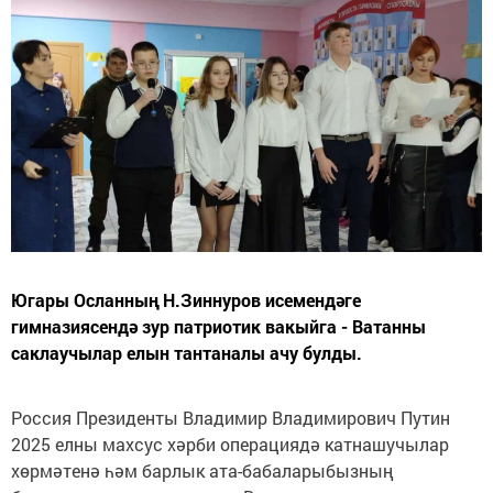
Югары Осланның Н.Зиннуров исемендәге
гимназиясендә зур патриотик вакыйга - Ватанны
саклаучылар елын тантаналы ачу булды.
Россия Президенты Владимир Владимирович Путин
2025 елны махсус хәрби операциядә катнашучылар
хөрмәтенә һәм барлык ата-бабаларыбызның