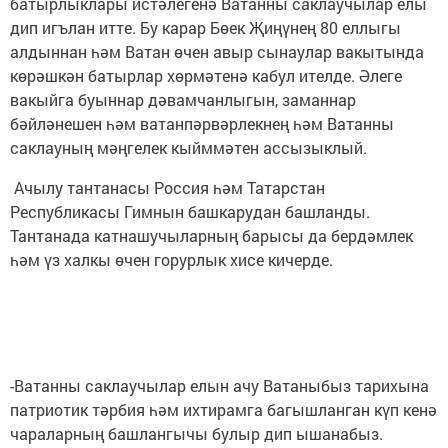
батырлыклары истәлегенә Ватанны саклаучылар елы
дип игълан итте. Бу карар Бөек Җиңүнең 80 еллыгы
алдыннан һәм Ватан өчен авыр сынаулар вакытында
көрәшкән батырлар хөрмәтенә кабул ителде. Әлеге
вакыйга буыннар дәвамчанлыгын, заманнар
бәйләнешен һәм ватанпәрвәрлекнең һәм Ватанны
саклауның мәңгелек кыйммәтен ассызыклый.
Ачылу тантанасы Россия һәм Татарстан
Республикасы Гимнын башкарудан башланды.
Тантанада катнашучыларның барысы да бердәмлек
һәм үз халкы өчен горурлык хисе кичерде.
-Ватанны саклаучылар елын ачу Ватаныбыз тарихына
патриотик тәрбия һәм ихтирамга багышланган күп кенә
чараларның башлангычы булыр дип ышанабыз.