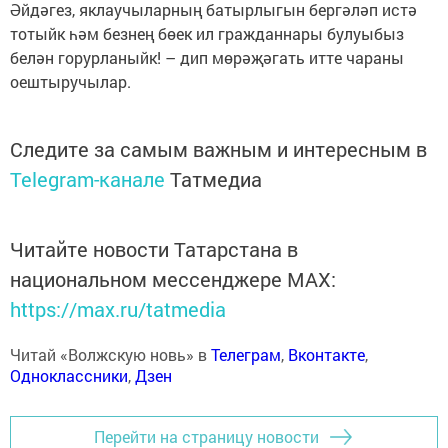
Әйдәгез, яклаучыларның батырлыгын бергәләп истә
тотыйк һәм безнең бөек ил гражданнары булуыбыз
белән горурланыйк! – дип мөрәҗәгать итте чараны
оештыручылар.
Следите за самым важным и интересным в
Telegram-канале
Татмедиа
Читайте новости Татарстана в
национальном мессенджере MАХ:
https://max.ru/tatmedia
Читай «Волжскую новь» в
Телеграм
,
Вконтакте
,
Одноклассники
,
Дзен
Перейти на страницу новости