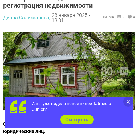
регистрация недвижимости
28 января 2025 -
Диана Салихзанова,
786
0
0
13:01
А вы уже видели новое видео Tatmedia
Junior?
Cмотреть
Обязательство вводится как для физических, так и для
юридических лиц.