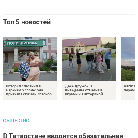
Топ 5 новостей
История спасения в
День дружбы в
Август 
Верхнем Услоне: она
Кильдееве отметили
переме
приехала сказать спасибо
играми и викториной
ОБЩЕСТВО
В Татарстане вводится обязательная