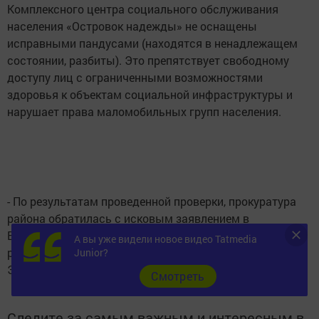
Комплексного центра социального обслуживания
населения «Островок надежды» не оснащены
исправными пандусами (находятся в ненадлежащем
состоянии, разбиты). Это препятствует свободному
доступу лиц с ограниченными возможностями
здоровья к объектам социальной инфраструктуры и
нарушает права маломобильных групп населения.
- По результатам проведенной проверки, прокуратура
района обратилась с исковым заявлением в
Верхнеуслонский районный суд, которое находится на
А вы уже видели новое видео Tatmedia
рассмотрении, - сообщил прокурор района
Junior?
Эдуард Садреев.
Cмотреть
Следите за самым важным и интересным в