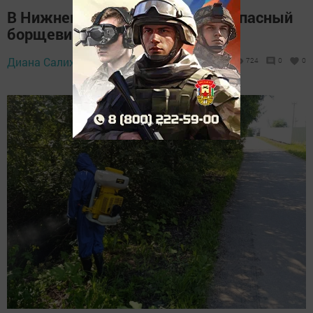
В Нижнем Услоне уничтожили опасный
борщевик
Диана Салихзанова,
18 июля 2025 - 14:00
724
0
0