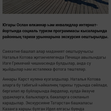
Югары Ослан өлкәннәр һәм инвалидлар интернат-
йортында социаль туризм программасы кысаларында
районның тарихи урыннарына экскурсия оештырылды.
Сәяхәтне башлап алар мәдәният оештыручысы
Наталья Котова җитәкчелегендә Печищи авылындагы
Изге Гремячий чишмәсендә булдылар, анда су
җыйдылар һәм истәлеккә фотога төштеләр.
Аннары Карст күленә кузгалдылар. Наталья Котова
аларга бу табигый һәйкәлнең тарихы турында сөйләде,
бергәләп яр буйларында йөрделәр, күлдә йөзүче
үрдәкләргә, балыкларга, бакаларга сокланып
карадылар. Экскурсияне Татарстан башкаласы
Казанга каршы булган Идел елгасы буенда