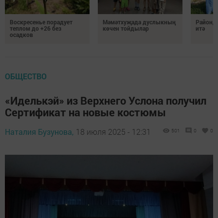
Воскресенье порадует
Мәмәтхуҗада дуслыкның
Районд
теплом до +26 без
көчен тойдылар
итә
осадков
ОБЩЕСТВО
«Иделькэй» из Верхнего Услона получил
Сертификат на новые костюмы
Наталия Бузунова,
18 июля 2025 - 12:31
501
0
0