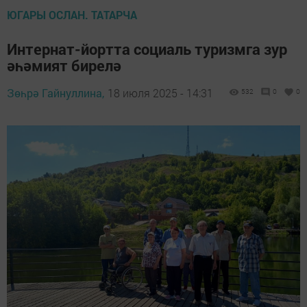
ЮГАРЫ ОСЛАН. ТАТАРЧА
Интернат-йортта социаль туризмга зур
әһәмият бирелә
Зөһрә Гайнуллина,
18 июля 2025 - 14:31
532
0
0