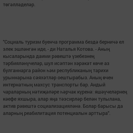
төгәлләделәр.
"Социаль туризм буенча программа бездә берничә ел
элек эшләнгән иде, - ди Наталья Котова. - Аның
кысаларында даими рәвештә үзебезнең
тәрбияләнүчеләр, шул исәптән хәрәкәт көче аз
булганнарга район һәм республиканың тарихи
урыннарына сәяхәтләр оештырабыз. Аның өчен
интернатның махсус транспорты бар. Андый
чараларның нәтиҗәләре һәрчак күренә: яшәүчеләрнең
кәефе яхшыра, алар яңа тәэсирләр белән тулылана,
актив рәвештә социализацияләнә. Болар барысы да
аларның реабилитация потенциалын арттыра".