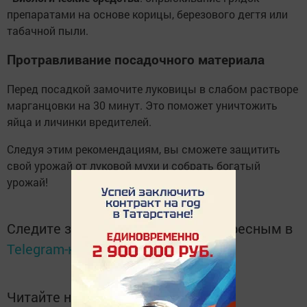
препаратами на основе корицы, березового дегтя или
табачной пыли.
Протравливание посадочного материала
Перед посадкой замочите луковицы в слабом растворе
марганцовки на 30 минут. Это поможет уничтожить
яйца и личинки вредителей.
Следуя этим рекомендациям, вы сможете защитить
свой урожай от луковой мухи и собрать богатый
урожай!
Следите за самым важным и интересным в
Telegram-канале
Татмедиа
Читайте новости Татарстана в