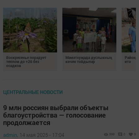
Воскресенье порадует
Мәмәтхуҗада дуслыкның
Районд
теплом до +26 без
көчен тойдылар
итә
осадков
ЦЕНТРАЛЬНЫЕ НОВОСТИ
9 млн россиян выбрали объекты
благоустройства — голосование
продолжается
admin,
14 мая 2025 - 17:04
398
0
0