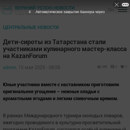
ВЕРХНИЙ УСЛОН НОВОСТИ
16+
3
Автоматическое закрытие баннера через
Газета "Волжская новь" - Верхнеуслонский район
ЦЕНТРАЛЬНЫЕ НОВОСТИ
Дети-сироты из Татарстана стали
участниками кулинарного мастер-класса
на KazanForum
admin,
15 мая 2025 - 08:59
386
0
0
Юные участники вместе с наставником приготовили
оригинальное угощение – нежные оладьи с
ароматными ягодами и легким сливочным кремом.
В рамках Международного турнира молодых поваров,
ежегодно проводимого в культурно-просветительной
программе KazanForum, состоялся особый кулинарный