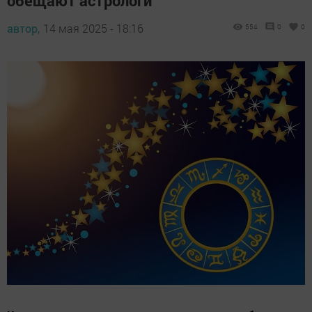
обещают астрологи
автор,
14 мая 2025 - 18:16
554
0
0