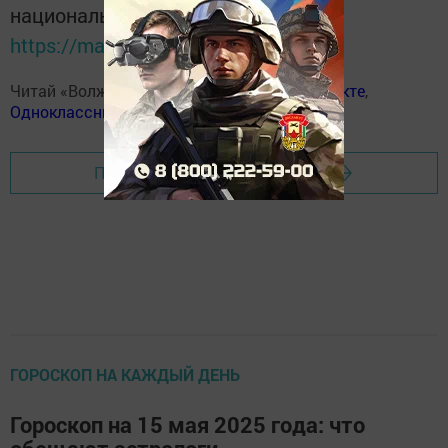
национальном мессенджере MАХ:
https://max.ru/tatmedia
Читай «Волжскую новь» в
Телеграм
,
Вконтакте
,
Одноклассники
,
Дзен
Перейти на страницу новости
ГОРОСКОП НА КАЖДЫЙ ДЕНЬ
Гороскоп на 15 мая 2025 года: что