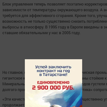
Блок управления теперь позволяет поэтапно корректиро
зависимости от температуры окружающего воздуха. А зна
требуется для эффективного сгорания. Кроме того, улуч
возможность не только существенно снизить потреблени
выбросы в атмосферу. В 1995 году в Европе введены в э
ставшие обязательными у нас в 2005 году.
Но главное, с приходом XXI века нефтехимическая про
гигантское количество присадок. Разработаны стойкие 
Минеральные смазочные материалы 90-х годов густели п
долгого прогревания, а современная «синтетика» сопрот
«Эти качественные изменения позволили существенно у
продолжает Субботин.