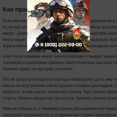
Как правильно греть мотор?
Если автомобилю больше 20 лет, он имеет карбюратор и н
то лучше поостеречься и прогревать автомобиль до рабо
минут. Даже при наличии хорошего масла в картере за
плохо ведет себя под нагрузкой и тянет с провалами. Кр
агрегатов может обернуться поломкой при холодном зап
А вот если машина имеет экологический стандарт выше 
топливом и наполнена свежим синтетическим маслом, то
Главное здесь не прогрев, а смазка.
После запуска холодного мотора необходимо дать ему по
масла по внутренним магистралям головки цилиндров. 
обороты, чтобы насос прокачал смазку. Как только обор
старту. Можно аккуратно трогаться. Однако сильно газо
Нельзя забывать о температурном расширении материа
нагрузкой раскаляется, в то время как стенки цилиндро