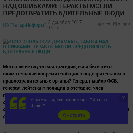
НАД ОШИБКАМИ: ТЕРАКТЫ МОГЛИ
ПРЕДОТВРАТИТЬ БДИТЕЛЬНЫЕ ЛЮДИ
2 декабря 2017 -
ИА "Татар-Информ",
1720
0
0
14:13
Могло ли не случиться трагедии, если бы кто-то
внимательный вовремя сообщил о подозрительном в
правоохранительные органы? Генерал-майор ФСБ,
генерал-лейтенант полиции в отставке, член
президиума общероссийской общественной
А вы уже видели новое видео Tatmedia
организации «Офицеры России» Александр Михайлов
Junior?
советует быть бдительными, чтобы обезопасить себя и
Cмотреть
своих близких.