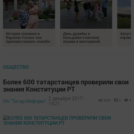
История спасения в
День дружбы в
Август 
Верхнем Услоне: она
Кильдееве отметили
переме
приехала сказать спасибо
играми и викториной
ОБЩЕСТВО
Более 600 татарстанцев проверили свои
знания Конституции РТ
2 декабря 2017 -
ИА "Татар-Информ",
2000
0
0
14:21