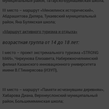
муниципальный район, Татарско-Бурнашевская школа,
III место – маршрут «Мензелинск исторический»,
Абдрашитова Диляра, Тукаевский муниципальный
район, Яна Булякская школа;
«Маршрут активного туризма и отдыха»
возрастная группа от 14 до 18 лет:
I место – проект экстремального туризма «STRONG
MAN», Чиркунова Елизавета, Набережночелнинский
филиал Казанского инновационного университета
имени В.Г.Тимирясова (ИЭУП),
III место – маршрут «Памяти исчезнувшим деревням»,
Хабарова Диана, Верхнеуслонский муниципальный
район, Большемеминская школа;