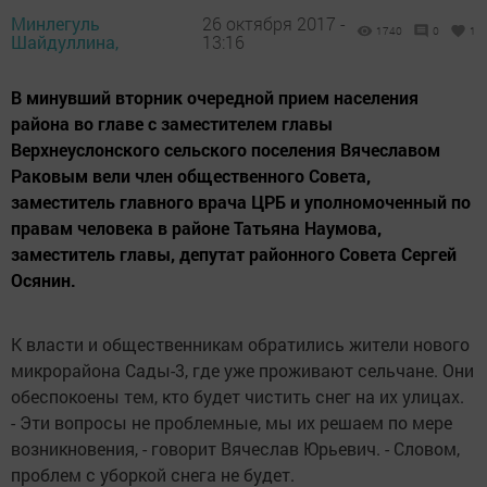
Минлегуль
26 октября 2017 -
1740
0
1
Шайдуллина,
13:16
В минувший вторник очередной прием населения
района во главе с заместителем главы
Верхнеуслонского сельского поселения Вячеславом
Раковым вели член общественного Совета,
заместитель главного врача ЦРБ и уполномоченный по
правам человека в районе Татьяна Наумова,
заместитель главы, депутат районного Совета Сергей
Осянин.
К власти и общественникам обратились жители нового
микрорайона Сады-3, где уже проживают сельчане. Они
обеспокоены тем, кто будет чистить снег на их улицах.
- Эти вопросы не проблемные, мы их решаем по мере
возникновения, - говорит Вячеслав Юрьевич. - Словом,
проблем с уборкой снега не будет.