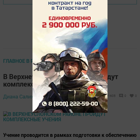
ГЛАВНОЕ В РАЙОНЕ
В Верхнеуслонском районе пройдут
комплексные учения
25 октября 2017 -
Диана Салихзанова,
1605
0
0
16:15
Учение проводится в рамках подготовки к обеспечению