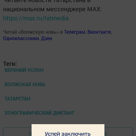
национальном мессенджере MАХ:
https://max.ru/tatmedia
Читай «Волжскую новь» в
Телеграм
,
Вконтакте
,
Одноклассники
,
Дзен
Теги:
ВЕРХНИЙ УСЛОН
ВОЛЖСКАЯ НОВЬ
ТАТАРСТАН
ЭТНОГРАФИЧЕСКИЙ ДИКТАНТ
Перейти на страницу новости