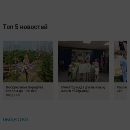
Топ 5 новостей
Воскресенье порадует
Мәмәтхуҗада дуслыкның
Районд
теплом до +26 без
көчен тойдылар
итә
осадков
ОБЩЕСТВО