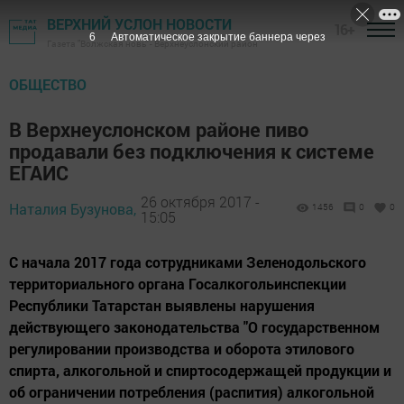
ВЕРХНИЙ УСЛОН НОВОСТИ
16+
5
Автоматическое закрытие баннера через
Газета "Волжская новь" - Верхнеуслонский район
ОБЩЕСТВО
В Верхнеуслонском районе пиво
продавали без подключения к системе
ЕГАИС
26 октября 2017 -
Наталия Бузунова,
1456
0
0
15:05
С начала 2017 года сотрудниками Зеленодольского
территориального органа Госалкогольинспекции
Республики Татарстан выявлены нарушения
действующего законодательства "О государственном
регулировании производства и оборота этилового
спирта, алкогольной и спиртосодержащей продукции и
об ограничении потребления (распития) алкогольной