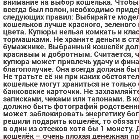
внимание на выбор кошелька. Чтоб
всегда был полон, необходимо прид
следующих правил: Выбирайте моде
кошельков лучше красного, зеленого 
цвета. Купюры нельзя комкать и кла
тормашками. Не храните деньги в ст
бумажнике. Выбранный кошелёк до
красивым и добротным. Считается, ч
купюра может привлечь удачу и фин
благополучие. Она всегда должна бы
Не тратьте её ни при каких обстоятел
кошельке могут храниться не только 
банковские карточки. Не захламляй
записками, чеками или талонами. В к
должно быть фотографий родственни
может заблокировать энергетику бог
решили подарить кошелёк, то обяза
в один из отсеков хотя бы 1 монету.
кошелёк – очень плохая денежная пр