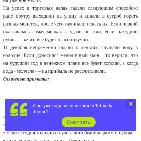
на удачное место.
На успех в торговых делах гадали следующим способом:
рано поутру выходили на улицу и кидали в сугроб горсть
разных монеток, после чего начинали искать их. Если первой
оказывалась самая мелкая – удачи не жди, если находили
рубль – значит, все будет благополучно.
11 декабря непременно гадали о деньгах: слушали воду в
колодце. Если доносился мелодичный звон – то верили, что
на будущий год в денежном плане все будет хорошо, а когда
вода «молчала» – на прибыль не рассчитывали.
Основные приметы:
А вы уже видели новое видео Tatmedia
Junior?
• Стремительная оттепель – к скорым затяжным морозам.
Cмотреть
• Гуси часто хлопают крыльями – потеплеет.
• Если сегодня холодно и сухо – лето будет жарким и сухим.
• Печная зола быстро гаснет – будет тепло.