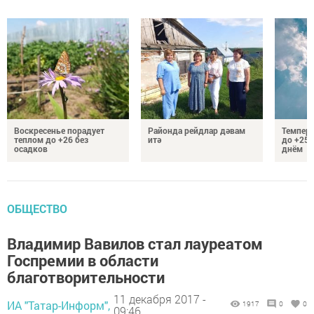
Воскресенье порадует
Районда рейдлар дәвам
Темпер
теплом до +26 без
итә
до +25 
осадков
днём
ОБЩЕСТВО
Владимир Вавилов стал лауреатом
Госпремии в области
благотворительности
11 декабря 2017 -
ИА "Татар-Информ",
1917
0
0
09:46