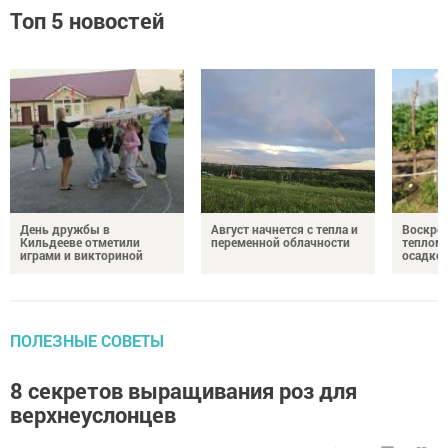
Топ 5 новостей
День дружбы в
Август начнется с тепла и
Воскрес
Кильдееве отметили
переменной облачности
теплом 
играми и викториной
осадко
ПОЛЕЗНЫЕ СОВЕТЫ
8 секретов выращивания роз для
верхнеуслонцев