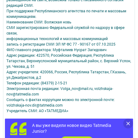
редакций СМИ.
При поддержке Республиканского агентства по печати и массовым
коммуникациям.
Наименование СМИ: Волжская новь
СМИ зарегистрировано Федеральной службой по надзору в сфере
связи,
информационных технологий и массовых коммуникаций
запись о регистрации СМИ ЭЛ № ФС 77 - 90167 от 07.10.2025
ФИО главного редактора: Муфталиев Нусрат Загидович
Адрес редакции: 422570, Российская Федерация, Республика
Татарстан, Верхнеуслонский муниципальный район, с. Верхний Услон,
ул. Чехова, д. 51
Адрес учредителя: 420066, Россия, Республика Татарстан, Г.Казань,
ул.Декабристов, д.2
Телефон редакции: (84379) 2-15-21
Электронная почта редакции: Volga_nov@mail.ru, volzhskaja-
nov@tatmedia.com
Сообщить о фактах коррупции можно по электронной почте:
volzhskaja-nov.dir@tatmedia.com
Учредитель СМИ: АО «ТАТМЕДИА»
Антикоррупционная политика
А вы уже видели новое видео Tatmedia
АО «ТАТМЕДИА» использует «cookie»
для персонализации сервисов и
Junior?
удобства пользователей сайтом.