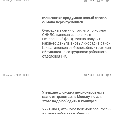
15 августа 2019, 09:59
1483
0
0
Мошенники придумали новый способ
обмана верхнеуслонцев
Очередные слухи о том, что по номеру
СНИЛС, написав заявление в
Пенсионный фонд, можно получить
какие-то деньги, вновь лихорадит район.
Шквал звонков от беспокойных граждан
обрушился на сотрудников районного
отделения ПФ.
13 августа 2019, 12:00
1669
0
1
У верхнеуслонских пенсионеров есть
шанс отправиться в Москву, но для
этого надо победить в конкурсе!
Учитывая, что Союз пенсионеров России
активно работает в области