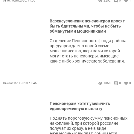
03 октября 2020, 11:00
2252
0
1
Верхнеуслонских пенсионеров просят
быть бдительными, чтобы не быть
обманутыми мошенниками
Отделение Пенсионного фонда района
предупреждает о новой схеме
мошенничества, жертвами которой
могут стать пенсионеры, имеющие
какие-либо хронические заболевания.
04 сентября 2019, 10:45
1358
0
0
Пенсионерам хотят увеличить
единовременную выплату
Поднять пороговую сумму пенсионных
накоплений, при которой россияне
получат их сразу, а не в виде
ежемесячных выплат, собирается