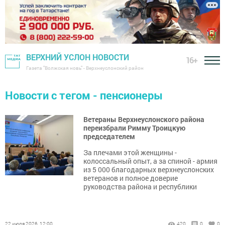
ВЕРХНИЙ УСЛОН НОВОСТИ
16+
Газета "Волжская новь" - Верхнеуслонский район
Новости с тегом - пенсионеры
Ветераны Верхнеуслонского района
переизбрали Римму Троицкую
председателем
За плечами этой женщины -
колоссальный опыт, а за спиной - армия
из 5 000 благодарных верхнеуслонских
ветеранов и полное доверие
руководства района и республики
22 июля 2026, 12:00
420
0
0