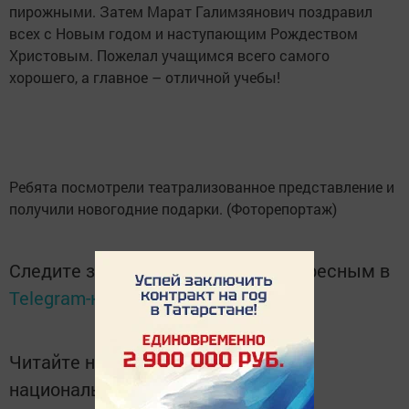
пирожными. Затем Марат Галимзянович поздравил
всех с Новым годом и наступающим Рождеством
Христовым. Пожелал учащимся всего самого
хорошего, а главное – отличной учебы!
Ребята посмотрели театрализованное представление и
получили новогодние подарки. (Фоторепортаж)
Следите за самым важным и интересным в
Telegram-канале
Татмедиа
Читайте новости Татарстана в
национальном мессенджере MАХ: