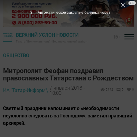
2
Автоматическое закрытие баннера через
ВЕРХНИЙ УСЛОН НОВОСТИ
16+
Газета "Волжская новь" - Верхнеуслонский район
ОБЩЕСТВО
Митрополит Феофан поздравил
православных Татарстана с Рождеством
7 января 2018 -
ИА "Татар-Информ",
2142
0
0
10:00
Светлый праздник напоминает о «необходимости
неуклонно следовать за Господом», заметил правящий
архиерей.