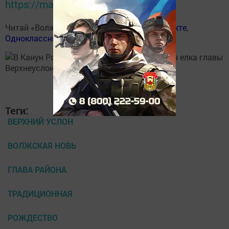
https://max.ru/tatmedia
Читай «Волжскую новь» в
Телеграм
,
Вконтакте
,
Одноклассники
,
Дзен
Теги:
ВЕРХНИЙ УСЛОН
ВОЛЖСКАЯ НОВЬ
ГЛАВА РАЙОНА
ТРАДИЦИОННАЯ
РОЖДЕСТВО