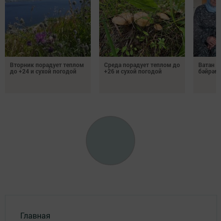
Вторник порадует теплом
Среда порадует теплом до
Ватан 
до +24 и сухой погодой
+26 и сухой погодой
бәйрәм
Главная