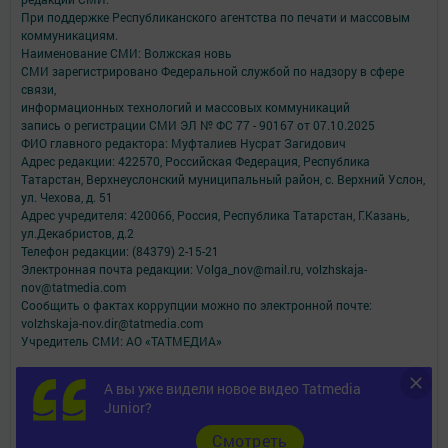
При поддержке Республиканского агентства по печати и массовым
коммуникациям.
Наименование СМИ: Волжская новь
СМИ зарегистрировано Федеральной службой по надзору в сфере
связи,
информационных технологий и массовых коммуникаций
запись о регистрации СМИ ЭЛ № ФС 77 - 90167 от 07.10.2025
ФИО главного редактора: Муфталиев Нусрат Загидович
Адрес редакции: 422570, Российская Федерация, Республика
Татарстан, Верхнеуслонский муниципальный район, с. Верхний Услон,
ул. Чехова, д. 51
Адрес учредителя: 420066, Россия, Республика Татарстан, Г.Казань,
ул.Декабристов, д.2
Телефон редакции: (84379) 2-15-21
Электронная почта редакции: Volga_nov@mail.ru, volzhskaja-
nov@tatmedia.com
Сообщить о фактах коррупции можно по электронной почте:
volzhskaja-nov.dir@tatmedia.com
Учредитель СМИ: АО «ТАТМЕДИА»
Антикоррупционная политика
А вы уже видели новое видео Tatmedia
АО «ТАТМЕДИА» использует «cookie»
для персонализации сервисов и
Junior?
удобства пользователей сайтом.
Использование «cookie» можно отменить в настройках браузера.
Cмотреть