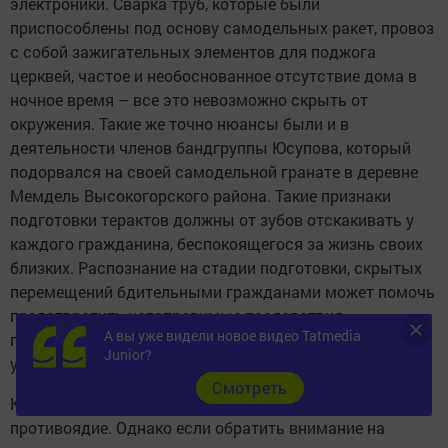
электроники. Сварка труб, которые были
приспособлены под основу самодельных ракет, провоз
с собой зажигательных элементов для поджога
церквей, частое и необоснованное отсутствие дома в
ночное время – все это невозможно скрыть от
окружения. Такие же точно нюансы были и в
деятельности членов бандгруппы Юсупова, который
подорвался на своей самодельной гранате в деревне
Мемдель Высокогорского района. Такие признаки
подготовки терактов должны от зубов отскакивать у
каждого гражданина, беспокоящегося за жизнь своих
близких. Распознание на стадии подготовки, скрытых
перемещений бдительными гражданами может помочь
предотвратить непоправимые последствия», –
А вы уже видели новое видео Tatmedia
поделился с ИА «Татар-информ» эксперт, принимавший
Junior?
участие в ликвидации «Чистопольского джамаата».
Cмотреть
Конечно, на все случаи жизни невозможно найти
противоядие. Однако если обратить внимание на