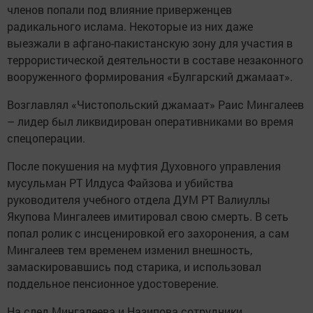
членов попали под влияние приверженцев
радикального ислама. Некоторые из них даже
выезжали в афгано-пакистанскую зону для участия в
террористической деятельности в составе незаконного
вооруженного формирования «Булгарский джамаат».
Возглавлял «Чистопольский джамаат» Раис Мингалеев
– лидер был ликвидирован оперативниками во время
спецоперации.
После покушения на муфтия Духовного управления
мусульман РТ Илдуса Файзова и убийства
руководителя учебного отдела ДУМ РТ Валиуллы
Якупова Мингалеев имитировал свою смерть. В сеть
попал ролик с инсценировкой его захоронения, а сам
Мингалеев тем временем изменил внешность,
замаскировавшись под старика, и использовал
поддельное пенсионное удостоверение.
На след Мингалеева и Назипова сотрудники