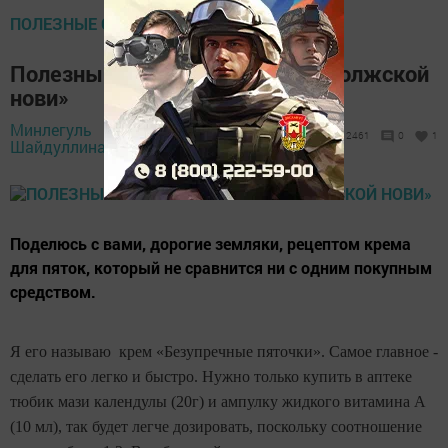
ПОЛЕЗНЫЕ СОВЕТЫ
Полезный совет от читателя «Волжской
нови»
Минлегуль
2 декабря 2017 -
2461
0
1
Шайдуллина,
15:53
Поделюсь с вами, дорогие земляки, рецептом крема
для пяток, который не сравнится ни с одним покупным
средством.
Я его называю крем «Безупречные пяточки». Самое главное -
сделать его легко и быстро. Нужно только купить в аптеке
тюбик мази календулы (20г) и ампулку жидкого витамина А
(10 мл), так будет легче дозировать, поскольку соотношение