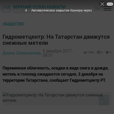
ВЕРХНИЙ УСЛОН НОВОСТИ
16+
3
Автоматическое закрытие баннера через
Газета "Волжская новь" - Верхнеуслонский район
ОБЩЕСТВО
Гидрометцентр: На Татарстан движутся
снежные метели
3 декабря 2017 -
Диана Салихзанова,
1883
0
0
09:37
Переменная облачность, осадки в виде снега и дождя,
метель и гололед ожидаются сегодня, 3 декабря на
территории Татарстана, сообщает Гидрометцентр РТ.