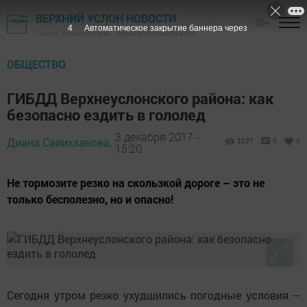
ВЕРХНИЙ УСЛОН НОВОСТИ
16+
3
Автоматическое закрытие баннера через
Газета "Волжская новь" - Верхнеуслонский район
ОБЩЕСТВО
ГИБДД Верхнеуслонского района: как
безопасно ездить в гололед
3 декабря 2017 -
Диана Салихзанова,
2237
0
0
15:20
Не тормозите резко на скользкой дороге – это не
только бесполезно, но и опасно!
Сегодня утром резко ухудшились погодные условия –