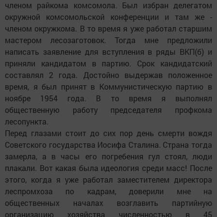
членом райкома комсомола. Был избран делегатом
окружной комсомольской конференции и там же -
членом окружкома. В то время я уже работал старшим
мастером лесозаготовок. Тогда мне предложили
написать заявление для вступления в ряды ВКП(б) и
приняли кандидатом в партию. Срок кандидатский
составлял 2 года. Достойно выдержав положенное
время, я был принят в Коммунистическую партию в
ноябре 1954 года. В то время я выполнял
общественную работу председателя профкома
лесопункта.
Перед глазами стоит до сих пор день смерти вождя
Советского государства Иосифа Сталина. Страна тогда
замерла, а в часы его погребения гул стоял, люди
плакали. Вот какая была идеология среди масс! После
этого, когда я уже работал заместителем директора
леспромхоза по кадрам, доверили мне на
общественных началах возглавить партийную
организацию хозяйства численностью в 45