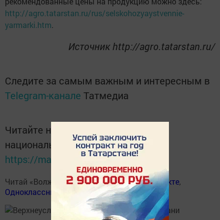
рекомендованные цены на продукцию можно здесь:
http://agro.tatarstan.ru/rus/selskohozyaystvennie-
yarmarki.htm
.
Источник http://agro.tatarstan.ru/
Следите за самым важным и интересным в
Telegram-канале
Татмедиа
Читайте новости Татарстана в
национальном мессенджере MАХ:
https://max.ru/tatmedia
Читай «Волжскую новь» в
Телеграм
,
Вконтакте
,
Одноклассники
,
Дзен