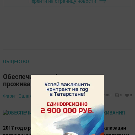
Перейти на страницу новости
ОБЩЕСТВО
Обеспечить комфортную среду
проживания
14 декабря 2017 -
Фарит Салахутдинов,
1963
0
0
15:32
2017 год в районе не стал исключением в реализации
различных федеральных и республиканских программ,