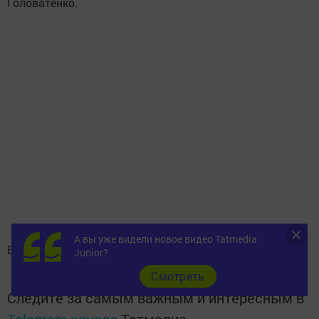
Головатенко.
А вы уже видели новое видео Tatmedia
В Казань герои вернутся утром 15 декабря.
Junior?
Cмотреть
Следите за самым важным и интересным в
Telegram-канале
Татмедиа