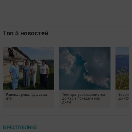
Топ 5 новостей
Районда рейдлар дәвам
Температура поднимется
Вторник
итә
до +25 в понедельник
до +24 
днём
В РЕСПУБЛИКЕ