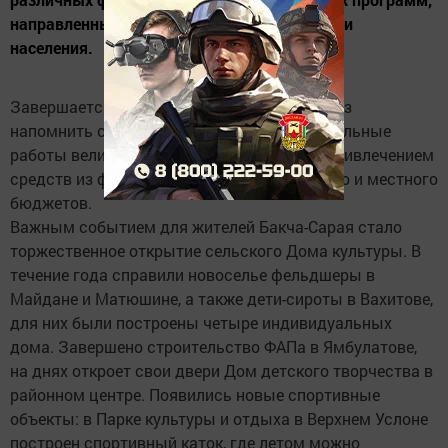
направленных на улучшение качества жизни
населения.
Завершается 2017 год, и мы решили еще раз
напомнить своим читателям, какие строительные
работы велись в районе в течение года с привлечением
средств из федерального, республиканского и местного
бюджетов.
Важным событием для жителей Бакча-Сарая стало
торжественное открытие сельского Дома культуры. В
течение года справили новоселье фельдшеры в
Майдане и Матюшине, а также дети-сироты в Вахитове,
для них были построены четыре индивидуальных
дома. Завершено строительство ФАПа в Ямбулатове,
на днях откроет свои двери Дом детского творчества в
районном центре. Появились новые спортивные
объекты: в Парке культуры и отдыха в Верхнем Услоне
построен спортивный каток, где летом можно