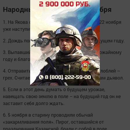
Народные приметы на 5 ноября
1. На Якова с неба сыпется мелкая крупа – 22 ноября
уже наступит полноценная зима.
2. Дождь пошел – к хорошему урожаю в будущем году.
3. Выпавший в этот день снег не тает – к урожайному
году и благоприятной погоде зимой.
4. Отправиться в путь на повозке с одной оглоблей –
грех. Считается, что на такой телеге ездит сам дьявол.
5. Если в этот день думать о будущем урожае,
навещать свою землю в поле – на будущий год он не
заставит себя долго ждать.
6. 5 ноября в старину проводили обычай
«закармливания поля». Пирог, оставшийся от
празднования Казанской, брали с собой в поле,