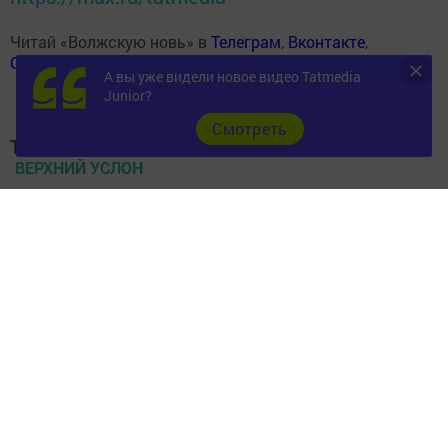
Читай «Волжскую новь» в
Телеграм
,
Вконтакте
,
Одноклассники
,
Дзен
А вы уже видели новое видео Tatmedia
Junior?
Cмотреть
Теги:
ВЕРХНИЙ УСЛОН
ВОЛЖСКАЯ НОВЬ
БЛАГОУСТРОЙСТВО
НАБЕРЕЖНАЯ
ПАРК КАПИТАНОВ
Перейти на страницу новости