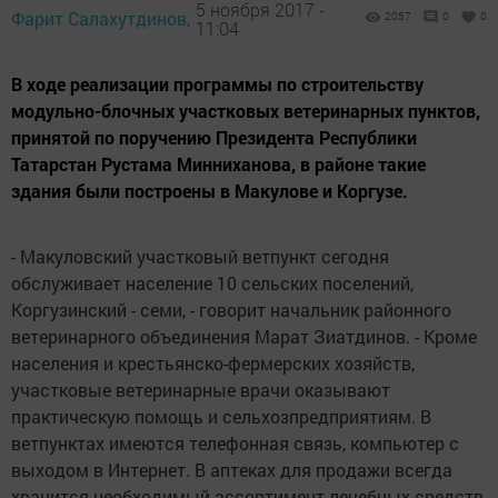
5 ноября 2017 -
Фарит Салахутдинов,
2057
0
0
11:04
В ходе реализации программы по строительству
модульно-блочных участковых ветеринарных пунктов,
принятой по поручению Президента Республики
Татарстан Рустама Минниханова, в районе такие
здания были построены в Макулове и Коргузе.
- Макуловский участковый ветпункт сегодня
обслуживает население 10 сельских поселений,
Коргузинский - семи, - говорит начальник районного
ветеринарного объединения Марат Зиатдинов. - Кроме
населения и крестьянско-фермерских хозяйств,
участковые ветеринарные врачи оказывают
практическую помощь и сельхозпредприятиям. В
ветпунктах имеются телефонная связь, компьютер с
выходом в Интернет. В аптеках для продажи всегда
хранится необходимый ассортимент лечебных средств,