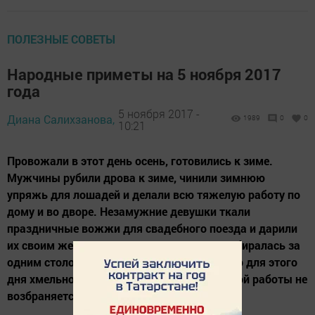
ПОЛЕЗНЫЕ СОВЕТЫ
Народные приметы на 5 ноября 2017
года
5 ноября 2017 -
Диана Салихзанова,
1989
0
0
10:21
Провожали в этот день осень, готовились к зиме.
Мужчины рубили дрова к зиме, чинили зимнюю
упряжь для лошадей и делали всю тяжелую работу по
дому и во дворе. Незамужние девушки ткали
праздничные вожжи для свадебного поезда и дарили
их своим женихам. Вечерами вся семья собиралась за
одним столом и пила сваренное специально для этого
дня хмельное пиво и ели мед. После тяжелой работы не
возбраняется!